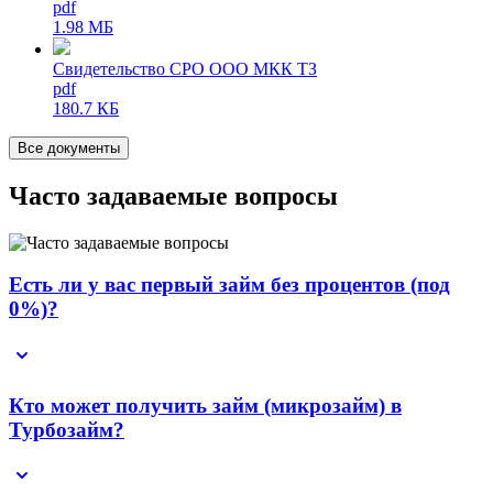
pdf
1.98 МБ
Свидетельство СРО ООО МКК ТЗ
pdf
180.7 КБ
Все документы
Часто задаваемые вопросы
Есть ли у вас первый займ без процентов (под
0%)?
Кто может получить займ (микрозайм) в
Турбозайм?