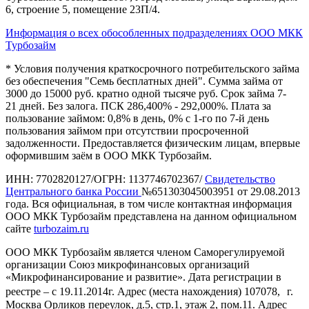
6, строение 5, помещение 23П/4.
Информация о всех обособленных подразделениях ООО МКК
Турбозайм
* Условия получения краткосрочного потребительского займа
без обеспечения "Семь бесплатных дней". Сумма займа от
3000 до 15000 руб. кратно одной тысяче руб. Срок займа 7-
21 дней. Без залога. ПСК 286,400% - 292,000%. Плата за
пользование займом: 0,8% в день, 0% с 1-го по 7-й день
пользования займом при отсутствии просроченной
задолженности. Предоставляется физическим лицам, впервые
оформившим заём в ООО МКК Турбозайм.
ИНН: 7702820127/ОГРН: 1137746702367/
Свидетельство
Центрального банка России
№651303045003951 от 29.08.2013
года. Вся официальная, в том числе контактная информация
ООО МКК Турбозайм представлена на данном официальном
сайте
turbozaim.ru
ООО МКК Турбозайм является членом Саморегулируемой
организации Союз микрофинансовых организаций
«Микрофинансирование и развитие». Дата регистрации в
реестре – с 19.11.2014г. Адрес (места нахождения) 107078, г.
Москва Орликов переулок, д.5, стр.1, этаж 2, пом.11. Адрес