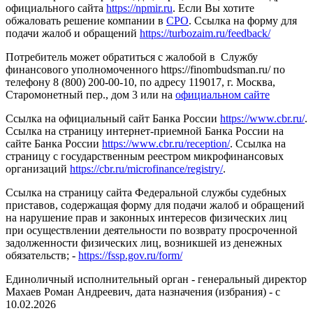
официального сайта
https://npmir.ru
. Если Вы хотите
обжаловать решение компании в
СРО
. Ссылка на форму для
подачи жалоб и обращений
https://turbozaim.ru/feedback/
Потребитель может обратиться с жалобой в Службу
финансового уполномоченного https://finombudsman.ru/ по
телефону 8 (800) 200-00-10, по адресу 119017, г. Москва,
Старомонетный пер., дом 3 или на
официальном сайте
Ссылка на официальный сайт Банка России
https://www.cbr.ru/
.
Ссылка на страницу интернет-приемной Банка России на
сайте Банка России
https://www.cbr.ru/reception/
. Ссылка на
страницу с государственным реестром микрофинансовых
организаций
https://cbr.ru/microfinance/registry/
.
Ссылка на страницу сайта Федеральной службы судебных
приставов, содержащая форму для подачи жалоб и обращений
на нарушение прав и законных интересов физических лиц
при осуществлении деятельности по возврату просроченной
задолженности физических лиц, возникшей из денежных
обязательств; -
https://fssp.gov.ru/form/
Единоличный исполнительный орган - генеральный директор
Махаев Роман Андреевич, дата назначения (избрания) - с
10.02.2026