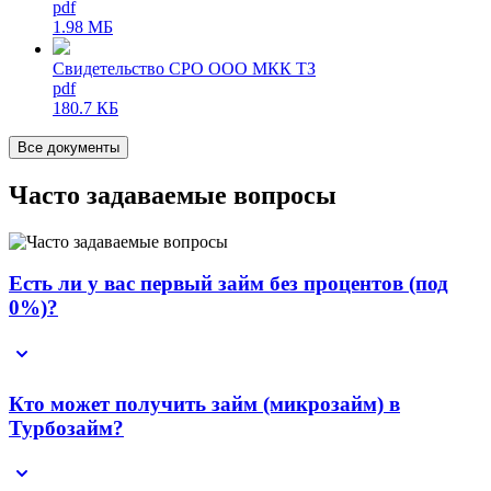
pdf
1.98 МБ
Свидетельство СРО ООО МКК ТЗ
pdf
180.7 КБ
Все документы
Часто задаваемые вопросы
Есть ли у вас первый займ без процентов (под
0%)?
Кто может получить займ (микрозайм) в
Турбозайм?