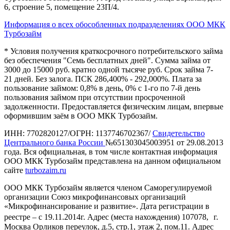
6, строение 5, помещение 23П/4.
Информация о всех обособленных подразделениях ООО МКК
Турбозайм
* Условия получения краткосрочного потребительского займа
без обеспечения "Семь бесплатных дней". Сумма займа от
3000 до 15000 руб. кратно одной тысяче руб. Срок займа 7-
21 дней. Без залога. ПСК 286,400% - 292,000%. Плата за
пользование займом: 0,8% в день, 0% с 1-го по 7-й день
пользования займом при отсутствии просроченной
задолженности. Предоставляется физическим лицам, впервые
оформившим заём в ООО МКК Турбозайм.
ИНН: 7702820127/ОГРН: 1137746702367/
Свидетельство
Центрального банка России
№651303045003951 от 29.08.2013
года. Вся официальная, в том числе контактная информация
ООО МКК Турбозайм представлена на данном официальном
сайте
turbozaim.ru
ООО МКК Турбозайм является членом Саморегулируемой
организации Союз микрофинансовых организаций
«Микрофинансирование и развитие». Дата регистрации в
реестре – с 19.11.2014г. Адрес (места нахождения) 107078, г.
Москва Орликов переулок, д.5, стр.1, этаж 2, пом.11. Адрес