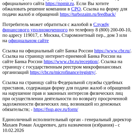
официального сайта
https://npmir.ru
. Если Вы хотите
обжаловать решение компании в
СРО
. Ссылка на форму для
подачи жалоб и обращений
https://turbozaim.ru/feedback/
Потребитель может обратиться с жалобой в
Службу
финансового уполномоченного
по телефону 8 (800) 200-00-10,
по адресу 119017, г. Москва, Старомонетный пер., дом 3 или
на
официальном сайте
Ссылка на официальный сайт Банка России
https://www.cbr.ru/
.
Ссылка на страницу интернет-приемной Банка России на
сайте Банка России
https://www.cbr.ru/reception/
. Ссылка на
страницу с государственным реестром микрофинансовых
организаций
https://cbr.ru/microfinance/registry/
.
Ссылка на страницу сайта Федеральной службы судебных
приставов, содержащая форму для подачи жалоб и обращений
на нарушение прав и законных интересов физических лиц
при осуществлении деятельности по возврату просроченной
задолженности физических лиц, возникшей из денежных
обязательств; -
https://fssp.gov.ru/form/
Единоличный исполнительный орган - генеральный директор
Махаев Роман Андреевич, дата назначения (избрания) - с
10.02.2026