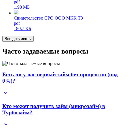
pdf
1.98 МБ
Свидетельство СРО ООО МКК ТЗ
pdf
180.7 КБ
Все документы
Часто задаваемые вопросы
Есть ли у вас первый займ без процентов (под
0%)?
Кто может получить займ (микрозайм) в
Турбозайм?