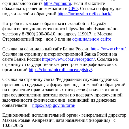
официального сайта
https://npmir.ru
. Если Вы хотите
обжаловать решение компании в
СРО
. Ссылка на форму для
подачи жалоб и обращений
https://turbozaim.ru/feedback/
Потребитель может обратиться с жалобой в Службу
финансового уполномоченного https://finombudsman.ru/ по
телефону 8 (800) 200-00-10, по адресу 119017, г. Москва,
Старомонетный пер., дом 3 или на
официальном сайте
Ссылка на официальный сайт Банка России
https://www.cbr.ru/
.
Ссылка на страницу интернет-приемной Банка России на
сайте Банка России
https://www.cbr.ru/reception/
. Ссылка на
страницу с государственным реестром микрофинансовых
организаций
https://cbr.ru/microfinance/registry/
.
Ссылка на страницу сайта Федеральной службы судебных
приставов, содержащая форму для подачи жалоб и обращений
на нарушение прав и законных интересов физических лиц
при осуществлении деятельности по возврату просроченной
задолженности физических лиц, возникшей из денежных
обязательств; -
https://fssp.gov.ru/form/
Единоличный исполнительный орган - генеральный директор
Махаев Роман Андреевич, дата назначения (избрания) - с
10.02.2026