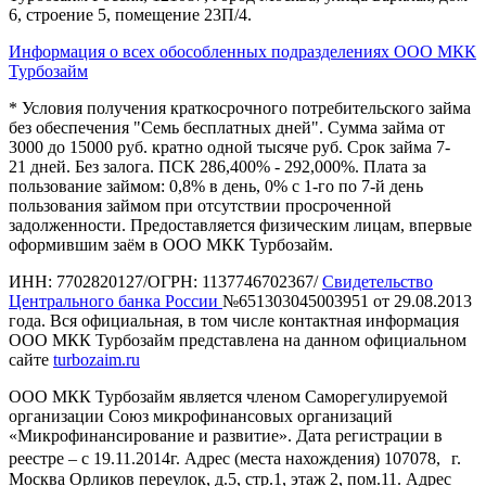
6, строение 5, помещение 23П/4.
Информация о всех обособленных подразделениях ООО МКК
Турбозайм
* Условия получения краткосрочного потребительского займа
без обеспечения "Семь бесплатных дней". Сумма займа от
3000 до 15000 руб. кратно одной тысяче руб. Срок займа 7-
21 дней. Без залога. ПСК 286,400% - 292,000%. Плата за
пользование займом: 0,8% в день, 0% с 1-го по 7-й день
пользования займом при отсутствии просроченной
задолженности. Предоставляется физическим лицам, впервые
оформившим заём в ООО МКК Турбозайм.
ИНН: 7702820127/ОГРН: 1137746702367/
Свидетельство
Центрального банка России
№651303045003951 от 29.08.2013
года. Вся официальная, в том числе контактная информация
ООО МКК Турбозайм представлена на данном официальном
сайте
turbozaim.ru
ООО МКК Турбозайм является членом Саморегулируемой
организации Союз микрофинансовых организаций
«Микрофинансирование и развитие». Дата регистрации в
реестре – с 19.11.2014г. Адрес (места нахождения) 107078, г.
Москва Орликов переулок, д.5, стр.1, этаж 2, пом.11. Адрес