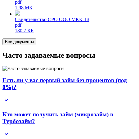
pdf
1.98 МБ
Свидетельство СРО ООО МКК ТЗ
pdf
180.7 КБ
Все документы
Часто задаваемые вопросы
Есть ли у вас первый займ без процентов (под
0%)?
Кто может получить займ (микрозайм) в
Турбозайм?