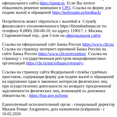
официального сайта
https://npmir.ru
. Если Вы хотите
обжаловать решение компании в
СРО
. Ссылка на форму для
подачи жалоб и обращений
https://turbozaim.ru/feedback/
Потребитель может обратиться с жалобой в Службу
финансового уполномоченного https://finombudsman.ru/ по
телефону 8 (800) 200-00-10, по адресу 119017, г. Москва,
Старомонетный пер., дом 3 или на
официальном сайте
Ссылка на официальный сайт Банка России
https://www.cbr.ru/
.
Ссылка на страницу интернет-приемной Банка России на
сайте Банка России
https://www.cbr.ru/reception/
. Ссылка на
страницу с государственным реестром микрофинансовых
организаций
https://cbr.ru/microfinance/registry/
.
Ссылка на страницу сайта Федеральной службы судебных
приставов, содержащая форму для подачи жалоб и обращений
на нарушение прав и законных интересов физических лиц
при осуществлении деятельности по возврату просроченной
задолженности физических лиц, возникшей из денежных
обязательств; -
https://fssp.gov.ru/form/
Единоличный исполнительный орган - генеральный директор
Махаев Роман Андреевич, дата назначения (избрания) - с
10.02.2026