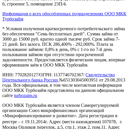
6, строение 5, помещение 23П/4.
Информация о всех обособленных подразделениях ООО МКК
Турбозайм
* Условия получения краткосрочного потребительского займа
без обеспечения "Семь бесплатных дней". Сумма займа от
3000 до 15000 руб. кратно одной тысяче руб. Срок займа 7-
21 дней. Без залога. ПСК 286,400% - 292,000%. Плата за
пользование займом: 0,8% в день, 0% с 1-го по 7-й день
пользования займом при отсутствии просроченной
задолженности. Предоставляется физическим лицам, впервые
оформившим заём в ООО МКК Турбозайм.
ИНН: 7702820127/ОГРН: 1137746702367/
Свидетельство
Центрального банка России
№651303045003951 от 29.08.2013
года. Вся официальная, в том числе контактная информация
ООО МКК Турбозайм представлена на данном официальном
сайте
turbozaim.ru
ООО МКК Турбозайм является членом Саморегулируемой
организации Союз микрофинансовых организаций
«Микрофинансирование и развитие». Дата регистрации в
реестре – с 19.11.2014г. Адрес (места нахождения) 107078, г.
Москва Орликов переулок, д.5, стр.1, этаж 2, пом.11. Адрес