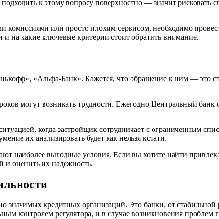
 подходить к этому вопросу поверхностно — значит рисковать с
и комиссиями или просто плохим сервисом, необходимо провест
 и на какие ключевые критерии стоит обратить внимание.
Тинькофф», «Альфа-Банк». Кажется, что обращение к ним — это с
оков могут возникать трудности. Ежегодно Центральный банк о
ситуацией, когда застройщик сотрудничает с ограниченным спис
мение их анализировать будет как нельзя кстати.
гают наиболее выгодные условия. Если вы хотите найти привле
й и оценить их надежность.
ильности
о значимых кредитных организаций. Это банки, от стабильной 
ьным контролем регулятора, и в случае возникновения проблем г