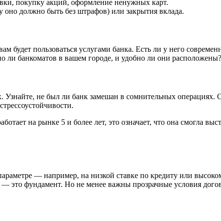
овки, покупку акций, оформление ненужных карт.
у оно должно быть без штрафов) или закрытия вклада.
вам будет пользоваться услугами банка. Есть ли у него соврем
о ли банкоматов в вашем городе, и удобно ли они расположены?
 Узнайте, не был ли банк замешан в сомнительных операциях. О
стрессоустойчивости.
аботает на рынке 5 и более лет, это означает, что она смогла в
араметре — например, на низкой ставке по кредиту или высоком
— это фундамент. Но не менее важны прозрачные условия догово