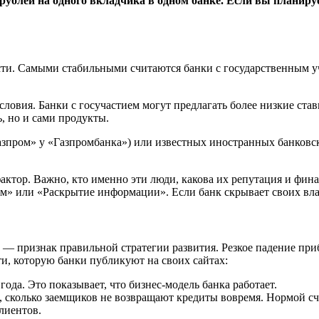
рублей на одного вкладчика в одном банке. Если вы планиру
сти. Самыми стабильными считаются банки с государственным у
ловия. Банки с госучастием могут предлагать более низкие став
, но и сами продукты.
пром» у «Газпромбанка») или известных иностранных банковски
актор. Важно, кто именно эти люди, какова их репутация и фи
ам» или «Раскрытие информации». Если банк скрывает своих вла
в — признак правильной стратегии развития. Резкое падение п
и, которую банки публикуют на своих сайтах:
ода. Это показывает, что бизнес-модель банка работает.
, сколько заемщиков не возвращают кредиты вовремя. Нормой сч
лиентов.