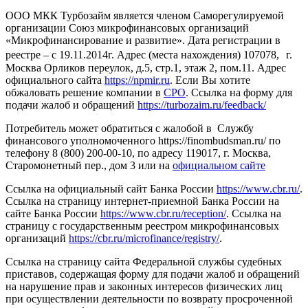
ООО МКК Турбозайм является членом Саморегулируемой
организации Союз микрофинансовых организаций
«Микрофинансирование и развитие». Дата регистрации в
реестре – с 19.11.2014г. Адрес (места нахождения) 107078, г.
Москва Орликов переулок, д.5, стр.1, этаж 2, пом.11. Адрес
официального сайта
https://npmir.ru
. Если Вы хотите
обжаловать решение компании в
СРО
. Ссылка на форму для
подачи жалоб и обращений
https://turbozaim.ru/feedback/
Потребитель может обратиться с жалобой в Службу
финансового уполномоченного https://finombudsman.ru/ по
телефону 8 (800) 200-00-10, по адресу 119017, г. Москва,
Старомонетный пер., дом 3 или на
официальном сайте
Ссылка на официальный сайт Банка России
https://www.cbr.ru/
.
Ссылка на страницу интернет-приемной Банка России на
сайте Банка России
https://www.cbr.ru/reception/
. Ссылка на
страницу с государственным реестром микрофинансовых
организаций
https://cbr.ru/microfinance/registry/
.
Ссылка на страницу сайта Федеральной службы судебных
приставов, содержащая форму для подачи жалоб и обращений
на нарушение прав и законных интересов физических лиц
при осуществлении деятельности по возврату просроченной