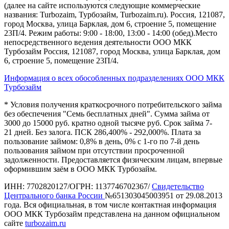
(далее на сайте используются следующие коммерческие
названия: Turbozaim, Турбозайм, Turbozaim.ru). Россия, 121087,
город Москва, улица Барклая, дом 6, строение 5, помещение
23П/4. Режим работы: 9:00 - 18:00, 13:00 - 14:00 (обед).Место
непосредственного ведения деятельности ООО МКК
Турбозайм Россия, 121087, город Москва, улица Барклая, дом
6, строение 5, помещение 23П/4.
Информация о всех обособленных подразделениях ООО МКК
Турбозайм
* Условия получения краткосрочного потребительского займа
без обеспечения "Семь бесплатных дней". Сумма займа от
3000 до 15000 руб. кратно одной тысяче руб. Срок займа 7-
21 дней. Без залога. ПСК 286,400% - 292,000%. Плата за
пользование займом: 0,8% в день, 0% с 1-го по 7-й день
пользования займом при отсутствии просроченной
задолженности. Предоставляется физическим лицам, впервые
оформившим заём в ООО МКК Турбозайм.
ИНН: 7702820127/ОГРН: 1137746702367/
Свидетельство
Центрального банка России
№651303045003951 от 29.08.2013
года. Вся официальная, в том числе контактная информация
ООО МКК Турбозайм представлена на данном официальном
сайте
turbozaim.ru