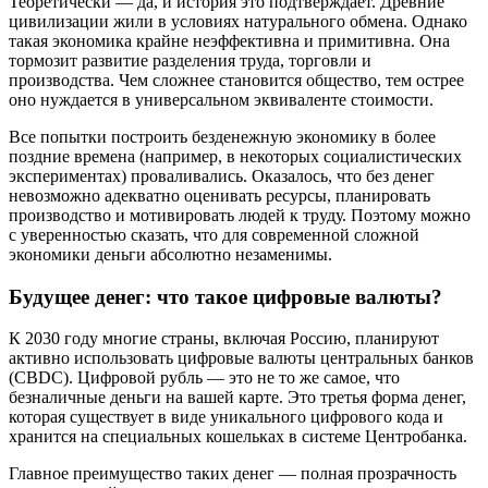
Теоретически — да, и история это подтверждает. Древние
цивилизации жили в условиях натурального обмена. Однако
такая экономика крайне неэффективна и примитивна. Она
тормозит развитие разделения труда, торговли и
производства. Чем сложнее становится общество, тем острее
оно нуждается в универсальном эквиваленте стоимости.
Все попытки построить безденежную экономику в более
поздние времена (например, в некоторых социалистических
экспериментах) проваливались. Оказалось, что без денег
невозможно адекватно оценивать ресурсы, планировать
производство и мотивировать людей к труду. Поэтому можно
с уверенностью сказать, что для современной сложной
экономики деньги абсолютно незаменимы.
Будущее денег: что такое цифровые валюты?
К 2030 году многие страны, включая Россию, планируют
активно использовать цифровые валюты центральных банков
(CBDC). Цифровой рубль — это не то же самое, что
безналичные деньги на вашей карте. Это третья форма денег,
которая существует в виде уникального цифрового кода и
хранится на специальных кошельках в системе Центробанка.
Главное преимущество таких денег — полная прозрачность