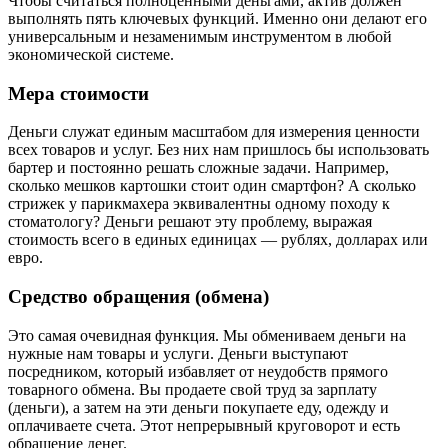
Чтобы считаться полноценными деньгами, актив должен
выполнять пять ключевых функций. Именно они делают его
универсальным и незаменимым инструментом в любой
экономической системе.
Мера стоимости
Деньги служат единым масштабом для измерения ценности
всех товаров и услуг. Без них нам пришлось бы использовать
бартер и постоянно решать сложные задачи. Например,
сколько мешков картошки стоит один смартфон? А сколько
стрижек у парикмахера эквивалентны одному походу к
стоматологу? Деньги решают эту проблему, выражая
стоимость всего в единых единицах — рублях, долларах или
евро.
Средство обращения (обмена)
Это самая очевидная функция. Мы обмениваем деньги на
нужные нам товары и услуги. Деньги выступают
посредником, который избавляет от неудобств прямого
товарного обмена. Вы продаете свой труд за зарплату
(деньги), а затем на эти деньги покупаете еду, одежду и
оплачиваете счета. Этот непрерывный круговорот и есть
обращение денег.