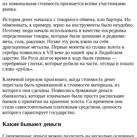
их номинальная стоимость признается всеми участниками
рынка.
История денег началась с товарного обмена, или бартера. Но
обменивать, к примеру, зерно на инструменты было неудобно.
Поэтому люди начали использовать в качестве посредника
определенные товары, которые были ценными и редкими:
меха, соль, ракушки. Позже эту роль взяли на себя
драгоценные металлы. Первые монеты из сплава золота и
серебра появились в VII веке до нашей эры в Лидийском
царстве. На Руси долгое время в ходу были гривны —
серебряные слитки, которые рубили на части, отсюда и пошло
слово «рубль».
Ключевой перелом произошел, когда стоимость денег
перестала быть привязанной к стоимости материала, из
которого они сделаны. Появились бумажные деньги
(банкноты), которые изначально были просто расписками
банков о принятии на хранение золота. Со временем они
стали самостоятельным платежным средством, ценность
которого гарантирует государство.
Какие бывают деньги
Современные деньги можно разделить на несколько основных