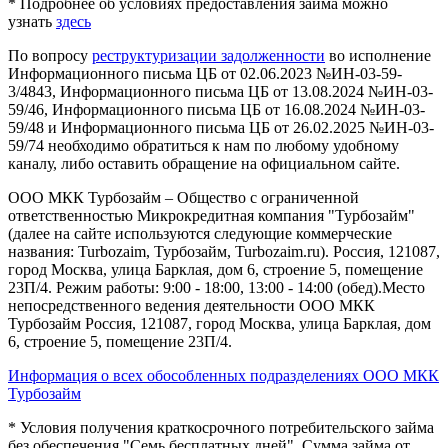
* Подробнее об условиях предоставления займа можно
узнать
здесь
По вопросу
реструктуризации задолженности
во исполнение
Информационного письма ЦБ от 02.06.2023 №ИН-03-59-
3/4843, Информационного письма ЦБ от 13.08.2024 №ИН-03-
59/46, Информационного письма ЦБ от 16.08.2024 №ИН-03-
59/48 и Информационного письма ЦБ от 26.02.2025 №ИН-03-
59/74 необходимо обратиться к нам по любому удобному
каналу, либо оставить обращение на официальном сайте.
ООО МКК Турбозайм – Общество с ограниченной
ответственностью Микрокредитная компания "Турбозайм"
(далее на сайте используются следующие коммерческие
названия: Turbozaim, Турбозайм, Turbozaim.ru). Россия, 121087,
город Москва, улица Барклая, дом 6, строение 5, помещение
23П/4. Режим работы: 9:00 - 18:00, 13:00 - 14:00 (обед).Место
непосредственного ведения деятельности ООО МКК
Турбозайм Россия, 121087, город Москва, улица Барклая, дом
6, строение 5, помещение 23П/4.
Информация о всех обособленных подразделениях ООО МКК
Турбозайм
* Условия получения краткосрочного потребительского займа
без обеспечения "Семь бесплатных дней". Сумма займа от