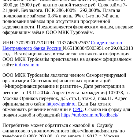
3000 до 15000 руб. кратно одной тысяче руб. Срок займа 7-
21 дней. Без залога. ПСК 286,400% - 292,000%. Плата за
пользование займом: 0,8% в день, 0% с 1-го по 7-й день
пользования займом при отсутствии просроченной
задолженности. Предоставляется физическим лицам, впервые
оформившим заём в ООО МКК Турбозайм.
ИНН: 7702820127/ОГРН: 1137746702367/
Свидетельство
Центрального банка России
№651303045003951 от 29.08.2013
года. Вся официальная, в том числе контактная информация
ООО МКК Турбозайм представлена на данном официальном
сайте
turbozaim.ru
ООО МКК Турбозайм является членом Саморегулируемой
организации Союз микрофинансовых организаций
«Микрофинансирование и развитие». Дата регистрации в
реестре – с 19.11.2014г. Адрес (места нахождения) 107078, г.
Москва Орликов переулок, д.5, стр.1, этаж 2, пом.11. Адрес
официального сайта
https://npmir.ru
. Если Вы хотите
обжаловать решение компании в
СРО
. Ссылка на форму для
подачи жалоб и обращений
https://turbozaim.ru/feedback/
Потребитель может обратиться с жалобой в Службу
финансового уполномоченного https://finombudsman.ru/ по
телефону 8 (800) 200-00-10, по адресу 119017, г. Москва,