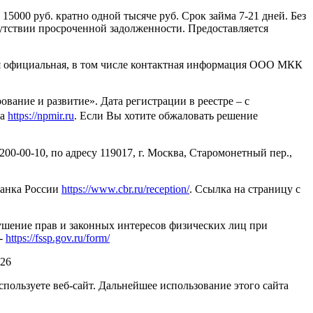
15000 руб. кратно одной тысяче руб. Срок займа 7-21 дней. Без
тсутствии просроченной задолженности. Предоставляется
ся официальная, в том числе контактная информация ООО МКК
ие и развитие». Дата регистрации в реестре – с
та
https://npmir.ru
. Если Вы хотите обжаловать решение
00-00-10, по адресу 119017, г. Москва, Старомонетный пер.,
Банка России
https://www.cbr.ru/reception/
. Ссылка на страницу с
ушение прав и законных интересов физических лиц при
 -
https://fssp.gov.ru/form/
026
спользуете веб-сайт. Дальнейшее использование этого сайта