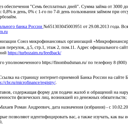
з обеспечения "Семь бесплатных дней". Сумма займа от 3000 до 
: 0,8% в день, 0% с 1-го по 7-й день пользования займом при о
рбозайм.
ального банка России
№651303045003951 от 29.08.2013 года. В
im.ru
изации Союз микрофинансовых организаций «Микрофинансирован
ов переулок, д.5, стр.1, этаж 2, пом.11. Адрес официального сай
ений
https://turbozaim.ru/feedback/
уполномоченного https://finombudsman.ru/ по телефону 8 (800) 2
 Ссылка на страницу интернет-приемной Банка России на сайте 
s://cbr.ru/microfinance/registry/
.
тавов, содержащая форму для подачи жалоб и обращений на нар
енности физических лиц, возникшей из денежных обязательств;
хаев Роман Андреевич, дата назначения (избрания) - с 10.02.2
рые позволяют идентифицировать вас, а также изучать, как вы и
й.