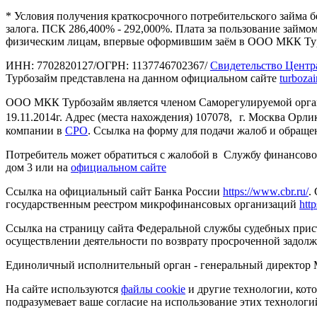
* Условия получения краткосрочного потребительского займа бе
залога. ПСК 286,400% - 292,000%. Плата за пользование займом
физическим лицам, впервые оформившим заём в ООО МКК Ту
ИНН: 7702820127/ОГРН: 1137746702367/
Свидетельство Центр
Турбозайм представлена на данном официальном сайте
turboza
ООО МКК Турбозайм является членом Саморегулируемой орган
19.11.2014г. Адрес (места нахождения) 107078, г. Москва Орлик
компании в
СРО
. Ссылка на форму для подачи жалоб и обращ
Потребитель может обратиться с жалобой в Службу финансового 
дом 3 или на
официальном сайте
Ссылка на официальный сайт Банка России
https://www.cbr.ru/
.
государственным реестром микрофинансовых организаций
http
Ссылка на страницу сайта Федеральной службы судебных прис
осуществлении деятельности по возврату просроченной задолж
Единоличный исполнительный орган - генеральный директор Ма
На сайте используются
файлы cookie
и другие технологии, кото
подразумевает ваше согласие на использование этих технологи