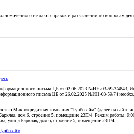
номоченного не дают справок и разъяснений по вопросам дея
десь
нформационного письма ЦБ от 02.06.2023 №ИН-03-59-3/4843, И
формационного письма ЦБ от 26.02.2025 №ИН-03-59/74 необход
тью Микрокредитная компания "Турбозайм" (далее на сайте ис
Барклая, дом 6, строение 5, помещение 23П/4. Режим работы: 9:00
, улица Барклая, дом 6, строение 5, помещение 23П/4.
Турбозайм