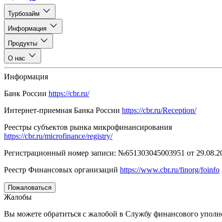
Турбозайм
Информация
Продукты
О нас
Информация
Банк России
https://cbr.ru/
Интернет-приемная Банка России
https://cbr.ru/Reception/
Реестры субъектов рынка микрофинансирования
https://cbr.ru/microfinance/registry/
Регистрационный номер записи: №651303045003951 от 29.08.2
Реестр Финансовых организаций
https://www.cbr.ru/finorg/foinfo
Пожаловаться
Жалобы
Вы можете обратиться с жалобой в Службу финансового уполном