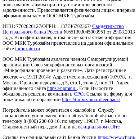
пользования займом при отсутствии просроченной
задолженности. Предоставляется физическим лицам, впервые
оформившим заём в ООО МКК Турбозайм.
ИНН: 7702820127/ОГРН: 1137746702367/
Свидетельство
Центрального банка России
№651303045003951 от 29.08.2013
года. Вся официальная, в том числе контактная информация
ООО МКК Турбозайм представлена на данном официальном
сайте
turbozaim.ru
ООО МКК Турбозайм является членом Саморегулируемой
организации Союз микрофинансовых организаций
«Микрофинансирование и развитие». Дата регистрации в
реестре – с 19.11.2014г. Адрес (места нахождения) 107078, г.
Москва Орликов переулок, д.5, стр.1, этаж 2, пом.11. Адрес
официального сайта
https://npmir.ru
. Если Вы хотите
обжаловать решение компании в
СРО
. Ссылка на форму для
подачи жалоб и обращений
https://turbozaim.ru/feedback/
Потребитель может обратиться с жалобой в Службу
финансового уполномоченного https://finombudsman.ru/ по
телефону 8 (800) 200-00-10, по адресу 119017, г. Москва,
Старомонетный пер., дом 3 или на
официальном сайте
Ссылка на официальный сайт Банка России
https://www.cbr.ru/
.