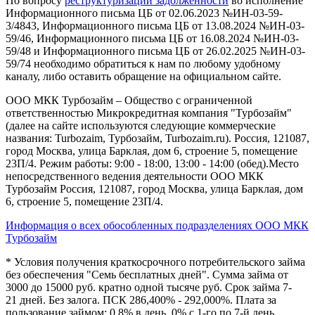
По вопросу
реструктуризации задолженности
во исполнение
Информационного письма ЦБ от 02.06.2023 №ИН-03-59-
3/4843, Информационного письма ЦБ от 13.08.2024 №ИН-03-
59/46, Информационного письма ЦБ от 16.08.2024 №ИН-03-
59/48 и Информационного письма ЦБ от 26.02.2025 №ИН-03-
59/74 необходимо обратиться к нам по любому удобному
каналу, либо оставить обращение на официальном сайте.
ООО МКК Турбозайм – Общество с ограниченной
ответственностью Микрокредитная компания "Турбозайм"
(далее на сайте используются следующие коммерческие
названия: Turbozaim, Турбозайм, Turbozaim.ru). Россия, 121087,
город Москва, улица Барклая, дом 6, строение 5, помещение
23П/4. Режим работы: 9:00 - 18:00, 13:00 - 14:00 (обед).Место
непосредственного ведения деятельности ООО МКК
Турбозайм Россия, 121087, город Москва, улица Барклая, дом
6, строение 5, помещение 23П/4.
Информация о всех обособленных подразделениях ООО МКК
Турбозайм
* Условия получения краткосрочного потребительского займа
без обеспечения "Семь бесплатных дней". Сумма займа от
3000 до 15000 руб. кратно одной тысяче руб. Срок займа 7-
21 дней. Без залога. ПСК 286,400% - 292,000%. Плата за
пользование займом: 0,8% в день, 0% с 1-го по 7-й день