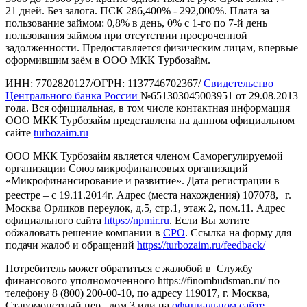
21 дней. Без залога. ПСК 286,400% - 292,000%. Плата за
пользование займом: 0,8% в день, 0% с 1-го по 7-й день
пользования займом при отсутствии просроченной
задолженности. Предоставляется физическим лицам, впервые
оформившим заём в ООО МКК Турбозайм.
ИНН: 7702820127/ОГРН: 1137746702367/
Свидетельство
Центрального банка России
№651303045003951 от 29.08.2013
года. Вся официальная, в том числе контактная информация
ООО МКК Турбозайм представлена на данном официальном
сайте
turbozaim.ru
ООО МКК Турбозайм является членом Саморегулируемой
организации Союз микрофинансовых организаций
«Микрофинансирование и развитие». Дата регистрации в
реестре – с 19.11.2014г. Адрес (места нахождения) 107078, г.
Москва Орликов переулок, д.5, стр.1, этаж 2, пом.11. Адрес
официального сайта
https://npmir.ru
. Если Вы хотите
обжаловать решение компании в
СРО
. Ссылка на форму для
подачи жалоб и обращений
https://turbozaim.ru/feedback/
Потребитель может обратиться с жалобой в Службу
финансового уполномоченного https://finombudsman.ru/ по
телефону 8 (800) 200-00-10, по адресу 119017, г. Москва,
Старомонетный пер., дом 3 или на
официальном сайте