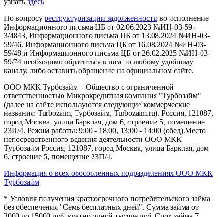
узнать
здесь
По вопросу
реструктуризации задолженности
во исполнение
Информационного письма ЦБ от 02.06.2023 №ИН-03-59-
3/4843, Информационного письма ЦБ от 13.08.2024 №ИН-03-
59/46, Информационного письма ЦБ от 16.08.2024 №ИН-03-
59/48 и Информационного письма ЦБ от 26.02.2025 №ИН-03-
59/74 необходимо обратиться к нам по любому удобному
каналу, либо оставить обращение на официальном сайте.
ООО МКК Турбозайм – Общество с ограниченной
ответственностью Микрокредитная компания "Турбозайм"
(далее на сайте используются следующие коммерческие
названия: Turbozaim, Турбозайм, Turbozaim.ru). Россия, 121087,
город Москва, улица Барклая, дом 6, строение 5, помещение
23П/4. Режим работы: 9:00 - 18:00, 13:00 - 14:00 (обед).Место
непосредственного ведения деятельности ООО МКК
Турбозайм Россия, 121087, город Москва, улица Барклая, дом
6, строение 5, помещение 23П/4.
Информация о всех обособленных подразделениях ООО МКК
Турбозайм
* Условия получения краткосрочного потребительского займа
без обеспечения "Семь бесплатных дней". Сумма займа от
3000 до 15000 руб. кратно одной тысяче руб. Срок займа 7-