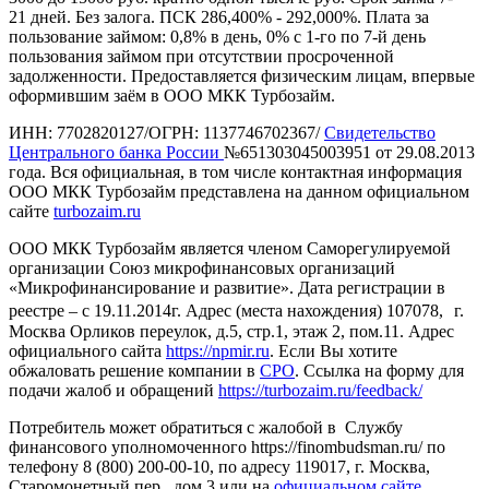
21 дней. Без залога. ПСК 286,400% - 292,000%. Плата за
пользование займом: 0,8% в день, 0% с 1-го по 7-й день
пользования займом при отсутствии просроченной
задолженности. Предоставляется физическим лицам, впервые
оформившим заём в ООО МКК Турбозайм.
ИНН: 7702820127/ОГРН: 1137746702367/
Свидетельство
Центрального банка России
№651303045003951 от 29.08.2013
года. Вся официальная, в том числе контактная информация
ООО МКК Турбозайм представлена на данном официальном
сайте
turbozaim.ru
ООО МКК Турбозайм является членом Саморегулируемой
организации Союз микрофинансовых организаций
«Микрофинансирование и развитие». Дата регистрации в
реестре – с 19.11.2014г. Адрес (места нахождения) 107078, г.
Москва Орликов переулок, д.5, стр.1, этаж 2, пом.11. Адрес
официального сайта
https://npmir.ru
. Если Вы хотите
обжаловать решение компании в
СРО
. Ссылка на форму для
подачи жалоб и обращений
https://turbozaim.ru/feedback/
Потребитель может обратиться с жалобой в Службу
финансового уполномоченного https://finombudsman.ru/ по
телефону 8 (800) 200-00-10, по адресу 119017, г. Москва,
Старомонетный пер., дом 3 или на
официальном сайте