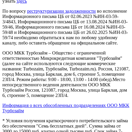
узнать
здесь
По вопросу
реструктуризации задолженности
во исполнение
Информационного письма ЦБ от 02.06.2023 №ИН-03-59-
3/4843, Информационного письма ЦБ от 13.08.2024 №ИН-03-
59/46, Информационного письма ЦБ от 16.08.2024 №ИН-03-
59/48 и Информационного письма ЦБ от 26.02.2025 №ИН-03-
59/74 необходимо обратиться к нам по любому удобному
каналу, либо оставить обращение на официальном сайте.
ООО МКК Турбозайм – Общество с ограниченной
ответственностью Микрокредитная компания "Турбозайм"
(далее на сайте используются следующие коммерческие
названия: Turbozaim, Турбозайм, Turbozaim.ru). Россия, 121087,
город Москва, улица Барклая, дом 6, строение 5, помещение
23П/4. Режим работы: 9:00 - 18:00, 13:00 - 14:00 (обед).Место
непосредственного ведения деятельности ООО МКК
Турбозайм Россия, 121087, город Москва, улица Барклая, дом
6, строение 5, помещение 23П/4.
Информация о всех обособленных подразделениях ООО МКК
Турбозайм
* Условия получения краткосрочного потребительского займа
без обеспечения "Семь бесплатных дней". Сумма займа от
3000 до 15000 руб. кратно одной тысяче руб. Срок займа 7-