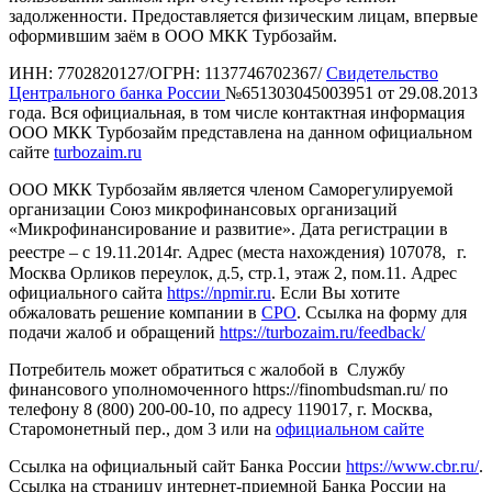
задолженности. Предоставляется физическим лицам, впервые
оформившим заём в ООО МКК Турбозайм.
ИНН: 7702820127/ОГРН: 1137746702367/
Свидетельство
Центрального банка России
№651303045003951 от 29.08.2013
года. Вся официальная, в том числе контактная информация
ООО МКК Турбозайм представлена на данном официальном
сайте
turbozaim.ru
ООО МКК Турбозайм является членом Саморегулируемой
организации Союз микрофинансовых организаций
«Микрофинансирование и развитие». Дата регистрации в
реестре – с 19.11.2014г. Адрес (места нахождения) 107078, г.
Москва Орликов переулок, д.5, стр.1, этаж 2, пом.11. Адрес
официального сайта
https://npmir.ru
. Если Вы хотите
обжаловать решение компании в
СРО
. Ссылка на форму для
подачи жалоб и обращений
https://turbozaim.ru/feedback/
Потребитель может обратиться с жалобой в Службу
финансового уполномоченного https://finombudsman.ru/ по
телефону 8 (800) 200-00-10, по адресу 119017, г. Москва,
Старомонетный пер., дом 3 или на
официальном сайте
Ссылка на официальный сайт Банка России
https://www.cbr.ru/
.
Ссылка на страницу интернет-приемной Банка России на