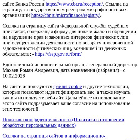
сайте Банка России
https://www.cbr.ru/reception/
. Ссылка на
страницу с государственным реестром микрофинансовых
организаций
https://cbr.ru/microfinance/registry/
.
Ссылка на страницу сайта Федеральной службы судебных
приставов, содержащая форму для подачи жалоб и обращений
на нарушение прав и законных интересов физических лиц
при осуществлении деятельности по возврату просроченной
задолженности физических лиц, возникшей из денежных
обязательств; -
https://fssp.gov.ru/form/
Единоличный исполнительный орган - генеральный директор
Махаев Роман Андреевич, дата назначения (избрания) - с
10.02.2026
На сайте используются
файлы cookie
и другие технологии,
которые позволяют идентифицировать вас, а также изучать,
как вы используете веб-сайт. Дальнейшее использование
этого сайта подразумевает ваше согласие на использование
этих технологий.
Политика конфиденциальности (Политика в отношении
обработки персональных данных)
Ссылки на страницы сайтов в информационно-