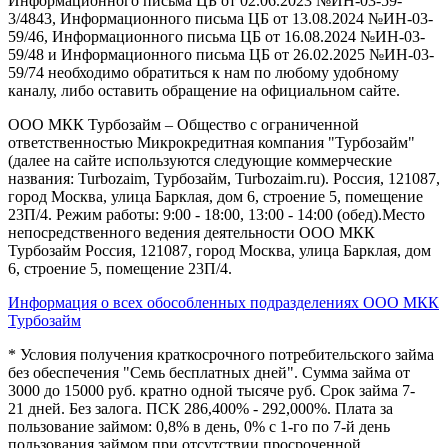
Информационного письма ЦБ от 02.06.2023 №ИН-03-59-
3/4843, Информационного письма ЦБ от 13.08.2024 №ИН-03-
59/46, Информационного письма ЦБ от 16.08.2024 №ИН-03-
59/48 и Информационного письма ЦБ от 26.02.2025 №ИН-03-
59/74 необходимо обратиться к нам по любому удобному
каналу, либо оставить обращение на официальном сайте.
ООО МКК Турбозайм – Общество с ограниченной
ответственностью Микрокредитная компания "Турбозайм"
(далее на сайте используются следующие коммерческие
названия: Turbozaim, Турбозайм, Turbozaim.ru). Россия, 121087,
город Москва, улица Барклая, дом 6, строение 5, помещение
23П/4. Режим работы: 9:00 - 18:00, 13:00 - 14:00 (обед).Место
непосредственного ведения деятельности ООО МКК
Турбозайм Россия, 121087, город Москва, улица Барклая, дом
6, строение 5, помещение 23П/4.
Информация о всех обособленных подразделениях ООО МКК
Турбозайм
* Условия получения краткосрочного потребительского займа
без обеспечения "Семь бесплатных дней". Сумма займа от
3000 до 15000 руб. кратно одной тысяче руб. Срок займа 7-
21 дней. Без залога. ПСК 286,400% - 292,000%. Плата за
пользование займом: 0,8% в день, 0% с 1-го по 7-й день
пользования займом при отсутствии просроченной