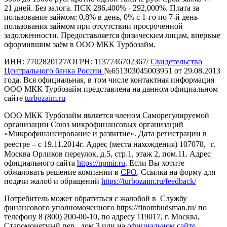
21 дней. Без залога. ПСК 286,400% - 292,000%. Плата за
пользование займом: 0,8% в день, 0% с 1-го по 7-й день
пользования займом при отсутствии просроченной
задолженности. Предоставляется физическим лицам, впервые
оформившим заём в ООО МКК Турбозайм.
ИНН: 7702820127/ОГРН: 1137746702367/
Свидетельство
Центрального банка России
№651303045003951 от 29.08.2013
года. Вся официальная, в том числе контактная информация
ООО МКК Турбозайм представлена на данном официальном
сайте
turbozaim.ru
ООО МКК Турбозайм является членом Саморегулируемой
организации Союз микрофинансовых организаций
«Микрофинансирование и развитие». Дата регистрации в
реестре – с 19.11.2014г. Адрес (места нахождения) 107078, г.
Москва Орликов переулок, д.5, стр.1, этаж 2, пом.11. Адрес
официального сайта
https://npmir.ru
. Если Вы хотите
обжаловать решение компании в
СРО
. Ссылка на форму для
подачи жалоб и обращений
https://turbozaim.ru/feedback/
Потребитель может обратиться с жалобой в Службу
финансового уполномоченного https://finombudsman.ru/ по
телефону 8 (800) 200-00-10, по адресу 119017, г. Москва,
Старомонетный пер., дом 3 или на
официальном сайте