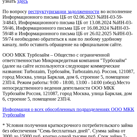
узнать
здесь
По вопросу
реструктуризации задолженности
во исполнение
Информационного письма ЦБ от 02.06.2023 №ИН-03-59-
3/4843, Информационного письма ЦБ от 13.08.2024 №ИН-03-
59/46, Информационного письма ЦБ от 16.08.2024 №ИН-03-
59/48 и Информационного письма ЦБ от 26.02.2025 №ИН-03-
59/74 необходимо обратиться к нам по любому удобному
каналу, либо оставить обращение на официальном сайте.
ООО МКК Турбозайм – Общество с ограниченной
ответственностью Микрокредитная компания "Турбозайм"
(далее на сайте используются следующие коммерческие
названия: Turbozaim, Турбозайм, Turbozaim.ru). Россия, 121087,
город Москва, улица Барклая, дом 6, строение 5, помещение
23П/4. Режим работы: 9:00 - 18:00, 13:00 - 14:00 (обед).Место
непосредственного ведения деятельности ООО МКК
Турбозайм Россия, 121087, город Москва, улица Барклая, дом
6, строение 5, помещение 23П/4.
Информация о всех обособленных подразделениях ООО МКК
Турбозайм
* Условия получения краткосрочного потребительского займа
без обеспечения "Семь бесплатных дней". Сумма займа от
3000 до 15000 руб. кратно одной тысяче руб. Срок займа 7-