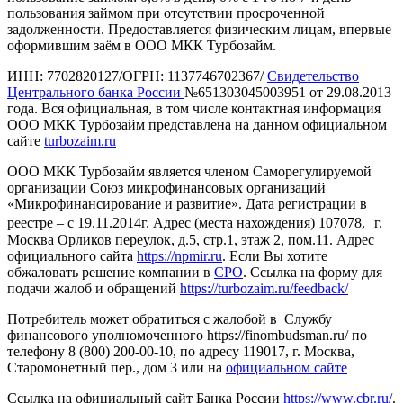
пользования займом при отсутствии просроченной
задолженности. Предоставляется физическим лицам, впервые
оформившим заём в ООО МКК Турбозайм.
ИНН: 7702820127/ОГРН: 1137746702367/
Свидетельство
Центрального банка России
№651303045003951 от 29.08.2013
года. Вся официальная, в том числе контактная информация
ООО МКК Турбозайм представлена на данном официальном
сайте
turbozaim.ru
ООО МКК Турбозайм является членом Саморегулируемой
организации Союз микрофинансовых организаций
«Микрофинансирование и развитие». Дата регистрации в
реестре – с 19.11.2014г. Адрес (места нахождения) 107078, г.
Москва Орликов переулок, д.5, стр.1, этаж 2, пом.11. Адрес
официального сайта
https://npmir.ru
. Если Вы хотите
обжаловать решение компании в
СРО
. Ссылка на форму для
подачи жалоб и обращений
https://turbozaim.ru/feedback/
Потребитель может обратиться с жалобой в Службу
финансового уполномоченного https://finombudsman.ru/ по
телефону 8 (800) 200-00-10, по адресу 119017, г. Москва,
Старомонетный пер., дом 3 или на
официальном сайте
Ссылка на официальный сайт Банка России
https://www.cbr.ru/
.