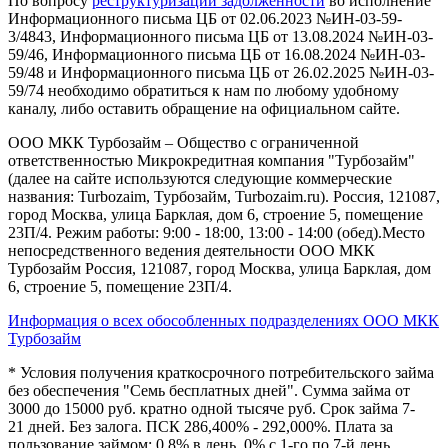
По вопросу
реструктуризации задолженности
во исполнение
Информационного письма ЦБ от 02.06.2023 №ИН-03-59-
3/4843, Информационного письма ЦБ от 13.08.2024 №ИН-03-
59/46, Информационного письма ЦБ от 16.08.2024 №ИН-03-
59/48 и Информационного письма ЦБ от 26.02.2025 №ИН-03-
59/74 необходимо обратиться к нам по любому удобному
каналу, либо оставить обращение на официальном сайте.
ООО МКК Турбозайм – Общество с ограниченной
ответственностью Микрокредитная компания "Турбозайм"
(далее на сайте используются следующие коммерческие
названия: Turbozaim, Турбозайм, Turbozaim.ru). Россия, 121087,
город Москва, улица Барклая, дом 6, строение 5, помещение
23П/4. Режим работы: 9:00 - 18:00, 13:00 - 14:00 (обед).Место
непосредственного ведения деятельности ООО МКК
Турбозайм Россия, 121087, город Москва, улица Барклая, дом
6, строение 5, помещение 23П/4.
Информация о всех обособленных подразделениях ООО МКК
Турбозайм
* Условия получения краткосрочного потребительского займа
без обеспечения "Семь бесплатных дней". Сумма займа от
3000 до 15000 руб. кратно одной тысяче руб. Срок займа 7-
21 дней. Без залога. ПСК 286,400% - 292,000%. Плата за
пользование займом: 0,8% в день, 0% с 1-го по 7-й день