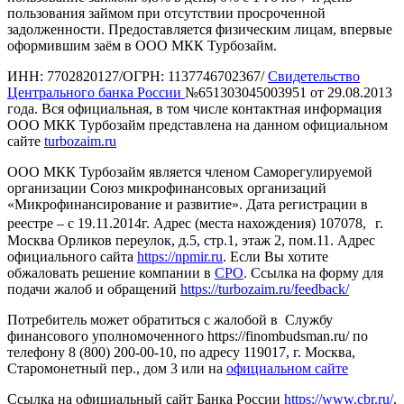
пользования займом при отсутствии просроченной
задолженности. Предоставляется физическим лицам, впервые
оформившим заём в ООО МКК Турбозайм.
ИНН: 7702820127/ОГРН: 1137746702367/
Свидетельство
Центрального банка России
№651303045003951 от 29.08.2013
года. Вся официальная, в том числе контактная информация
ООО МКК Турбозайм представлена на данном официальном
сайте
turbozaim.ru
ООО МКК Турбозайм является членом Саморегулируемой
организации Союз микрофинансовых организаций
«Микрофинансирование и развитие». Дата регистрации в
реестре – с 19.11.2014г. Адрес (места нахождения) 107078, г.
Москва Орликов переулок, д.5, стр.1, этаж 2, пом.11. Адрес
официального сайта
https://npmir.ru
. Если Вы хотите
обжаловать решение компании в
СРО
. Ссылка на форму для
подачи жалоб и обращений
https://turbozaim.ru/feedback/
Потребитель может обратиться с жалобой в Службу
финансового уполномоченного https://finombudsman.ru/ по
телефону 8 (800) 200-00-10, по адресу 119017, г. Москва,
Старомонетный пер., дом 3 или на
официальном сайте
Ссылка на официальный сайт Банка России
https://www.cbr.ru/
.