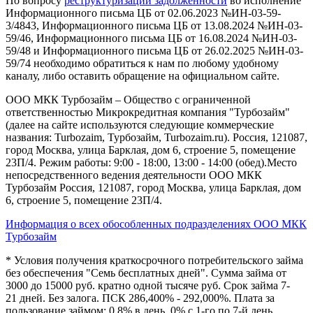
По вопросу
реструктуризации задолженности
во исполнение
Информационного письма ЦБ от 02.06.2023 №ИН-03-59-
3/4843, Информационного письма ЦБ от 13.08.2024 №ИН-03-
59/46, Информационного письма ЦБ от 16.08.2024 №ИН-03-
59/48 и Информационного письма ЦБ от 26.02.2025 №ИН-03-
59/74 необходимо обратиться к нам по любому удобному
каналу, либо оставить обращение на официальном сайте.
ООО МКК Турбозайм – Общество с ограниченной
ответственностью Микрокредитная компания "Турбозайм"
(далее на сайте используются следующие коммерческие
названия: Turbozaim, Турбозайм, Turbozaim.ru). Россия, 121087,
город Москва, улица Барклая, дом 6, строение 5, помещение
23П/4. Режим работы: 9:00 - 18:00, 13:00 - 14:00 (обед).Место
непосредственного ведения деятельности ООО МКК
Турбозайм Россия, 121087, город Москва, улица Барклая, дом
6, строение 5, помещение 23П/4.
Информация о всех обособленных подразделениях ООО МКК
Турбозайм
* Условия получения краткосрочного потребительского займа
без обеспечения "Семь бесплатных дней". Сумма займа от
3000 до 15000 руб. кратно одной тысяче руб. Срок займа 7-
21 дней. Без залога. ПСК 286,400% - 292,000%. Плата за
пользование займом: 0,8% в день, 0% с 1-го по 7-й день