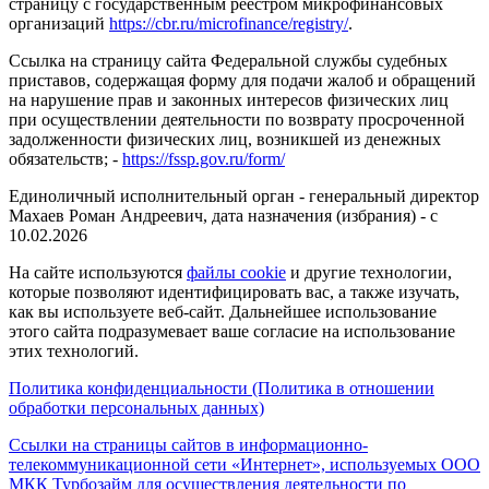
страницу с государственным реестром микрофинансовых
организаций
https://cbr.ru/microfinance/registry/
.
Ссылка на страницу сайта Федеральной службы судебных
приставов, содержащая форму для подачи жалоб и обращений
на нарушение прав и законных интересов физических лиц
при осуществлении деятельности по возврату просроченной
задолженности физических лиц, возникшей из денежных
обязательств; -
https://fssp.gov.ru/form/
Единоличный исполнительный орган - генеральный директор
Махаев Роман Андреевич, дата назначения (избрания) - с
10.02.2026
На сайте используются
файлы cookie
и другие технологии,
которые позволяют идентифицировать вас, а также изучать,
как вы используете веб-сайт. Дальнейшее использование
этого сайта подразумевает ваше согласие на использование
этих технологий.
Политика конфиденциальности (Политика в отношении
обработки персональных данных)
Ссылки на страницы сайтов в информационно-
телекоммуникационной сети «Интернет», используемых ООО
МКК Турбозайм для осуществления деятельности по