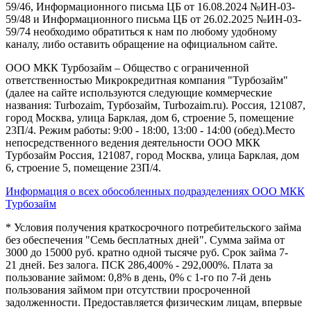
59/46, Информационного письма ЦБ от 16.08.2024 №ИН-03-
59/48 и Информационного письма ЦБ от 26.02.2025 №ИН-03-
59/74 необходимо обратиться к нам по любому удобному
каналу, либо оставить обращение на официальном сайте.
ООО МКК Турбозайм – Общество с ограниченной
ответственностью Микрокредитная компания "Турбозайм"
(далее на сайте используются следующие коммерческие
названия: Turbozaim, Турбозайм, Turbozaim.ru). Россия, 121087,
город Москва, улица Барклая, дом 6, строение 5, помещение
23П/4. Режим работы: 9:00 - 18:00, 13:00 - 14:00 (обед).Место
непосредственного ведения деятельности ООО МКК
Турбозайм Россия, 121087, город Москва, улица Барклая, дом
6, строение 5, помещение 23П/4.
Информация о всех обособленных подразделениях ООО МКК
Турбозайм
* Условия получения краткосрочного потребительского займа
без обеспечения "Семь бесплатных дней". Сумма займа от
3000 до 15000 руб. кратно одной тысяче руб. Срок займа 7-
21 дней. Без залога. ПСК 286,400% - 292,000%. Плата за
пользование займом: 0,8% в день, 0% с 1-го по 7-й день
пользования займом при отсутствии просроченной
задолженности. Предоставляется физическим лицам, впервые