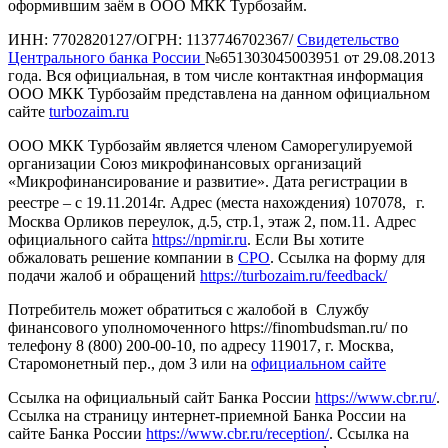
оформившим заём в ООО МКК Турбозайм.
ИНН: 7702820127/ОГРН: 1137746702367/
Свидетельство
Центрального банка России
№651303045003951 от 29.08.2013
года. Вся официальная, в том числе контактная информация
ООО МКК Турбозайм представлена на данном официальном
сайте
turbozaim.ru
ООО МКК Турбозайм является членом Саморегулируемой
организации Союз микрофинансовых организаций
«Микрофинансирование и развитие». Дата регистрации в
реестре – с 19.11.2014г. Адрес (места нахождения) 107078, г.
Москва Орликов переулок, д.5, стр.1, этаж 2, пом.11. Адрес
официального сайта
https://npmir.ru
. Если Вы хотите
обжаловать решение компании в
СРО
. Ссылка на форму для
подачи жалоб и обращений
https://turbozaim.ru/feedback/
Потребитель может обратиться с жалобой в Службу
финансового уполномоченного https://finombudsman.ru/ по
телефону 8 (800) 200-00-10, по адресу 119017, г. Москва,
Старомонетный пер., дом 3 или на
официальном сайте
Ссылка на официальный сайт Банка России
https://www.cbr.ru/
.
Ссылка на страницу интернет-приемной Банка России на
сайте Банка России
https://www.cbr.ru/reception/
. Ссылка на