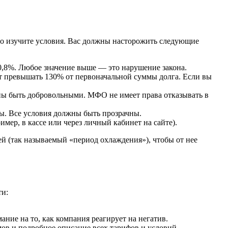
но изучите условия. Вас должны насторожить следующие
0,8%. Любое значение выше — это нарушение закона.
т превышать 130% от первоначальной суммы долга. Если вы
ны быть добровольными. МФО не имеет права отказывать в
ы. Все условия должны быть прозрачны.
ер, в кассе или через личный кабинет на сайте).
ей (так называемый «период охлаждения»), чтобы от нее
ти:
ние на то, как компания реагирует на негатив.
ов и подробное описание всех тарифов и условий.