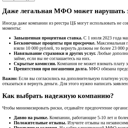
Даже легальная МФО может нарушать з
Иногда даже компании из реестра ЦБ могут использовать не с
моменты:
Завышенная процентная ставка.
С 1 июля 2023 года ма
Бесконечные проценты при просрочке.
Максимальная п
взяли 10 000 рублей, то вернуть должны не более 23 000 
Навязывание страховки и других услуг.
Любые дополнит
займе, если вы не соглашаетесь на них.
Скрытые комиссии.
Компания не может взимать плату з
Препятствия при погашении долга.
МФО обязана предос
Важно:
Если вы согласились на дополнительную платную услугу
отказаться и вернуть деньги. Для этого нужно написать заяв
Как выбрать надежную компанию?
Чтобы минимизировать риски, отдавайте предпочтение органи
Давно на рынке.
Компании, работающие 5-10 лет и более
Положительные отзывы.
Изучите отзывы на независимы
Прозрачные условия.
На сайте качественной МФО всегда