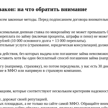
акон: на что обратить внимание
овсем законные методы. Перед подписанием договора вниматель
ксимальная дневная ставка по микрозайму не может превышать 
ереплата по займу (включая проценты, штрафы и пени) не може
рублей (10 000 основного долга + 13 000 переплаты).
ельные услуги (страхование, юридическая консультация) долж
а действия, без которых выдача или погашение займа невозможн
тавить хотя бы один бесплатный способ погашения займа (наприм
 (например, страховку), но потом передумали, у вас есть 30 дн
ление в МФО или напрямую в страховую компанию.
зациям, которые соответствуют нескольким критериям надежнос
, дорожат своей репутацией.
х площадках, а не только на сайте самой МФО. Обращайте внима
 можно найти образцы договоров, правила предоставления займ