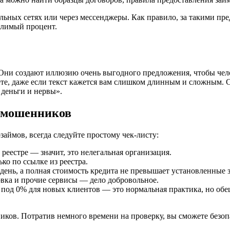
альных сетях или через мессенджеры. Как правило, за такими п
слимый процент.
Они создают иллюзию очень выгодного предложения, чтобы челов
те, даже если текст кажется вам слишком длинным и сложным. С
 деньги и нервы».
т мошенников
займов, всегда следуйте простому чек-листу:
 реестре — значит, это нелегальная организация.
ко по ссылке из реестра.
 день, а полная стоимость кредита не превышает установленные
вка и прочие сервисы — дело добровольное.
под 0% для новых клиентов — это нормальная практика, но обещ
иков. Потратив немного времени на проверку, вы сможете безо