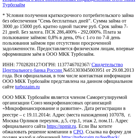
Турбозайм
* Условия получения краткосрочного потребительского займа
без обеспечения "Семь бесплатных дней". Сумма займа от
3000 до 15000 руб. кратно одной тысяче руб. Срок займа 7-
21 дней. Без залога. ПСК 286,400% - 292,000%. Плата за
пользование займом: 0,8% в день, 0% с 1-го по 7-й день
пользования займом при отсутствии просроченной
задолженности. Предоставляется физическим лицам, впервые
оформившим заём в ООО МКК Турбозайм.
ИНН: 7702820127/ОГРН: 1137746702367/
Свидетельство
Центрального банка России
№651303045003951 от 29.08.2013
года. Вся официальная, в том числе контактная информация
ООО МКК Турбозайм представлена на данном официальном
сайте
turbozaim.ru
ООО МКК Турбозайм является членом Саморегулируемой
организации Союз микрофинансовых организаций
«Микрофинансирование и развитие». Дата регистрации в
реестре – с 19.11.2014г. Адрес (места нахождения) 107078, г.
Москва Орликов переулок, д.5, стр.1, этаж 2, пом.11. Адрес
официального сайта
https://npmir.ru
. Если Вы хотите
обжаловать решение компании в
СРО
. Ссылка на форму для
подачи жалоб и обращений
https://turbozaim.ru/feedback/