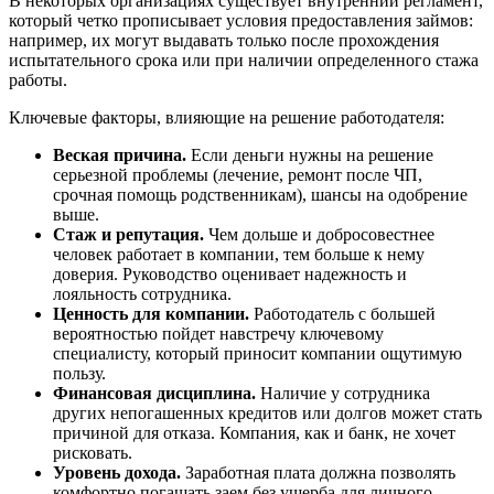
В некоторых организациях существует внутренний регламент,
который четко прописывает условия предоставления займов:
например, их могут выдавать только после прохождения
испытательного срока или при наличии определенного стажа
работы.
Ключевые факторы, влияющие на решение работодателя:
Веская причина.
Если деньги нужны на решение
серьезной проблемы (лечение, ремонт после ЧП,
срочная помощь родственникам), шансы на одобрение
выше.
Стаж и репутация.
Чем дольше и добросовестнее
человек работает в компании, тем больше к нему
доверия. Руководство оценивает надежность и
лояльность сотрудника.
Ценность для компании.
Работодатель с большей
вероятностью пойдет навстречу ключевому
специалисту, который приносит компании ощутимую
пользу.
Финансовая дисциплина.
Наличие у сотрудника
других непогашенных кредитов или долгов может стать
причиной для отказа. Компания, как и банк, не хочет
рисковать.
Уровень дохода.
Заработная плата должна позволять
комфортно погашать заем без ущерба для личного