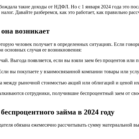
обождала такие доходы от НДФЛ. Но с 1 января 2024 года это по
алог. Давайте разберемся, как это работает, как правильно расс
 она возникает
оторую человек получает в определенных ситуациях. Если говори
ри основных случая ее возникновения:
ай. Выгода появляется, если вы взяли заем без процентов или п
сли вы покупаете у взаимосвязанной компании товары или услу
а между рыночной стоимостью акций или облигаций и ценой их 
алкиваются сотрудники, получившие беспроцентный заем от сво
беспроцентного займа в 2024 году
одателя обязана ежемесячно рассчитывать сумму материальной в