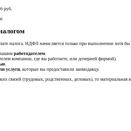
86 руб.
г.
 налогом
лате налога. НДФЛ начисляется только при выполнении хотя бы
я вашим
работодателем
.
елем компании, где вы работаете, или дочерней фирмой).
ью
.
ли услуги
, которые вы предоставили заимодавцу.
аких связей (трудовых, родственных, деловых), то материальная