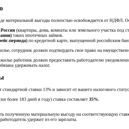
о
виде материальной выгоды полностью освобождается от НДФЛ. О
 России
(квартиры, дома, комнаты или земельного участка под ст
ании)
таких ипотечных займов.
рейс-периода)
по кредитной карте, выпущенной российским бан
жилье, сотрудник должен подтвердить свое право на имуществен
жилье работник должен предоставить работодателю уведомление
бязана удерживать налог.
ды
т стандартной ставки 13% и зависит от вашего налогового статус
сии более 183 дней в году) ставка составляет
35%
.
ить полученную материальную выгоду на соответствующую ставк
у работодатель удержит из его зарплаты.