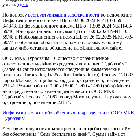
узнать
здесь
По вопросу
реструктуризации задолженности
во исполнение
Информационного письма ЦБ от 02.06.2023 №ИН-03-59-
3/4843, Информационного письма ЦБ от 13.08.2024 №ИН-03-
59/46, Информационного письма ЦБ от 16.08.2024 №ИН-03-
59/48 и Информационного письма ЦБ от 26.02.2025 №ИН-03-
59/74 необходимо обратиться к нам по любому удобному
каналу, либо оставить обращение на официальном сайте.
ООО МКК Турбозайм – Общество с ограниченной
ответственностью Микрокредитная компания "Турбозайм"
(далее на сайте используются следующие коммерческие
названия: Turbozaim, Турбозайм, Turbozaim.ru). Россия, 121087,
город Москва, улица Барклая, дом 6, строение 5, помещение
23П/4. Режим работы: 9:00 - 18:00, 13:00 - 14:00 (обед).Место
непосредственного ведения деятельности ООО МКК
Турбозайм Россия, 121087, город Москва, улица Барклая, дом
6, строение 5, помещение 23П/4.
Информация о всех обособленных подразделениях ООО МКК
Турбозайм
* Условия получения краткосрочного потребительского займа
без обеспечения "Семь бесплатных дней". Сумма займа от