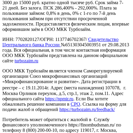
3000 до 15000 руб. кратно одной тысяче руб. Срок займа 7-
21 дней. Без залога. ПСК 286,400% - 292,000%. Плата за
пользование займом: 0,8% в день, 0% с 1-го по 7-й день
пользования займом при отсутствии просроченной
задолженности. Предоставляется физическим лицам, впервые
оформившим заём в ООО МКК Турбозайм.
ИНН: 7702820127/ОГРН: 1137746702367/
Свидетельство
Центрального банка России
№651303045003951 от 29.08.2013
года. Вся официальная, в том числе контактная информация
ООО МКК Турбозайм представлена на данном официальном
сайте
turbozaim.ru
ООО МКК Турбозайм является членом Саморегулируемой
организации Союз микрофинансовых организаций
«Микрофинансирование и развитие». Дата регистрации в
реестре – с 19.11.2014г. Адрес (места нахождения) 107078, г.
Москва Орликов переулок, д.5, стр.1, этаж 2, пом.11. Адрес
официального сайта
https://npmir.ru
. Если Вы хотите
обжаловать решение компании в
СРО
. Ссылка на форму для
подачи жалоб и обращений
https://turbozaim.ru/feedback/
Потребитель может обратиться с жалобой в Службу
финансового уполномоченного https://finombudsman.ru/ по
телефону 8 (800) 200-00-10, по адресу 119017, г. Москва,