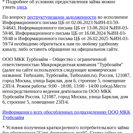
* Подробнее об условиях предоставления займа можно
узнать
здесь
По вопросу
реструктуризации задолженности
во исполнение
Информационного письма ЦБ от 02.06.2023 №ИН-03-59-
3/4843, Информационного письма ЦБ от 13.08.2024 №ИН-03-
59/46, Информационного письма ЦБ от 16.08.2024 №ИН-03-
59/48 и Информационного письма ЦБ от 26.02.2025 №ИН-03-
59/74 необходимо обратиться к нам по любому удобному
каналу, либо оставить обращение на официальном сайте.
ООО МКК Турбозайм – Общество с ограниченной
ответственностью Микрокредитная компания "Турбозайм"
(далее на сайте используются следующие коммерческие
названия: Turbozaim, Турбозайм, Turbozaim.ru). Россия, 121087,
город Москва, улица Барклая, дом 6, строение 5, помещение
23П/4. Режим работы: 9:00 - 18:00, 13:00 - 14:00 (обед).Место
непосредственного ведения деятельности ООО МКК
Турбозайм Россия, 121087, город Москва, улица Барклая, дом
6, строение 5, помещение 23П/4.
Информация о всех обособленных подразделениях ООО МКК
Турбозайм
* Условия получения краткосрочного потребительского займа
без обеспечения "Семь бесплатных дней". Сумма займа от