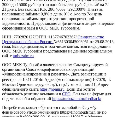
3000 до 15000 руб. кратно одной тысяче руб. Срок займа 7-
21 дней. Без залога. ПСК 286,400% - 292,000%. Плата за
пользование займом: 0,8% в день, 0% с 1-го по 7-й день
пользования займом при отсутствии просроченной
задолженности. Предоставляется физическим лицам, впервые
оформившим заём в ООО МКК Турбозайм.
ИНН: 7702820127/ОГРН: 1137746702367/
Свидетельство
Центрального банка России
№651303045003951 от 29.08.2013
года. Вся официальная, в том числе контактная информация
ООО МКК Турбозайм представлена на данном официальном
сайте
turbozaim.ru
ООО МКК Турбозайм является членом Саморегулируемой
организации Союз микрофинансовых организаций
«Микрофинансирование и развитие». Дата регистрации в
реестре – с 19.11.2014г. Адрес (места нахождения) 107078, г.
Москва Орликов переулок, д.5, стр.1, этаж 2, пом.11. Адрес
официального сайта
https://npmir.ru
. Если Вы хотите
обжаловать решение компании в
СРО
. Ссылка на форму для
подачи жалоб и обращений
https://turbozaim.ru/feedback/
Потребитель может обратиться с жалобой в Службу
финансового уполномоченного https://finombudsman.ru/ по
телефону 8 (800) 200-00-10, по адресу 119017, г. Москва,