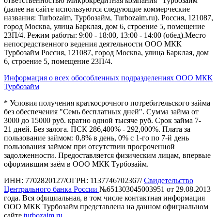
ответственностью Микрокредитная компания "Турбозайм"
(далее на сайте используются следующие коммерческие
названия: Turbozaim, Турбозайм, Turbozaim.ru). Россия, 121087,
город Москва, улица Барклая, дом 6, строение 5, помещение
23П/4. Режим работы: 9:00 - 18:00, 13:00 - 14:00 (обед).Место
непосредственного ведения деятельности ООО МКК
Турбозайм Россия, 121087, город Москва, улица Барклая, дом
6, строение 5, помещение 23П/4.
Информация о всех обособленных подразделениях ООО МКК
Турбозайм
* Условия получения краткосрочного потребительского займа
без обеспечения "Семь бесплатных дней". Сумма займа от
3000 до 15000 руб. кратно одной тысяче руб. Срок займа 7-
21 дней. Без залога. ПСК 286,400% - 292,000%. Плата за
пользование займом: 0,8% в день, 0% с 1-го по 7-й день
пользования займом при отсутствии просроченной
задолженности. Предоставляется физическим лицам, впервые
оформившим заём в ООО МКК Турбозайм.
ИНН: 7702820127/ОГРН: 1137746702367/
Свидетельство
Центрального банка России
№651303045003951 от 29.08.2013
года. Вся официальная, в том числе контактная информация
ООО МКК Турбозайм представлена на данном официальном
сайте
turbozaim.ru