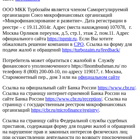
ООО МКК Турбозайм является членом Саморегулируемой
организации Союз микрофинансовых организаций
«Микрофинансирование и развитие». Дата регистрации в
реестре – с 19.11.2014г. Адрес (места нахождения) 107078, г.
Москва Орликов переулок, д.5, стр.1, этаж 2, пом.11. Адрес
официального сайта
https://npmir.ru
. Если Вы хотите
обжаловать решение компании в
СРО
. Ссылка на форму для
подачи жалоб и обращений
https://turbozaim.ru/feedback/
Потребитель может обратиться с жалобой в Службу
финансового уполномоченного https://finombudsman.ru/ по
телефону 8 (800) 200-00-10, по адресу 119017, г. Москва,
Старомонетный пер., дом 3 или на
официальном сайте
Ссылка на официальный сайт Банка России
https://www.cbr.ru/
.
Ссылка на страницу интернет-приемной Банка России на
сайте Банка России
https://www.cbr.ru/reception/
. Ссылка на
страницу с государственным реестром микрофинансовых
организаций
https://cbr.ru/microfinance/registry/
.
Ссылка на страницу сайта Федеральной службы судебных
приставов, содержащая форму для подачи жалоб и обращений
на нарушение прав и законных интересов физических лиц
при осуществлении деятельности по возврату просроченной