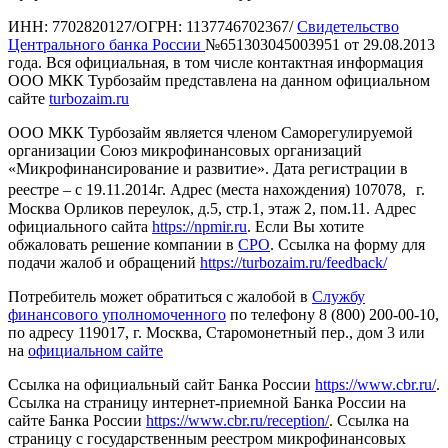
ИНН: 7702820127/ОГРН: 1137746702367/
Свидетельство
Центрального банка России
№651303045003951 от 29.08.2013
года. Вся официальная, в том числе контактная информация
ООО МКК Турбозайм представлена на данном официальном
сайте
turbozaim.ru
ООО МКК Турбозайм является членом Саморегулируемой
организации Союз микрофинансовых организаций
«Микрофинансирование и развитие». Дата регистрации в
реестре – с 19.11.2014г. Адрес (места нахождения) 107078, г.
Москва Орликов переулок, д.5, стр.1, этаж 2, пом.11. Адрес
официального сайта
https://npmir.ru
. Если Вы хотите
обжаловать решение компании в
СРО
. Ссылка на форму для
подачи жалоб и обращений
https://turbozaim.ru/feedback/
Потребитель может обратиться с жалобой в
Службу
финансового уполномоченного
по телефону 8 (800) 200-00-10,
по адресу 119017, г. Москва, Старомонетный пер., дом 3 или
на
официальном сайте
Ссылка на официальный сайт Банка России
https://www.cbr.ru/
.
Ссылка на страницу интернет-приемной Банка России на
сайте Банка России
https://www.cbr.ru/reception/
. Ссылка на
страницу с государственным реестром микрофинансовых