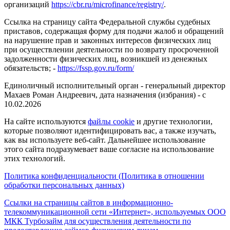
организаций
https://cbr.ru/microfinance/registry/
.
Ссылка на страницу сайта Федеральной службы судебных
приставов, содержащая форму для подачи жалоб и обращений
на нарушение прав и законных интересов физических лиц
при осуществлении деятельности по возврату просроченной
задолженности физических лиц, возникшей из денежных
обязательств; -
https://fssp.gov.ru/form/
Единоличный исполнительный орган - генеральный директор
Махаев Роман Андреевич, дата назначения (избрания) - с
10.02.2026
На сайте используются
файлы cookie
и другие технологии,
которые позволяют идентифицировать вас, а также изучать,
как вы используете веб-сайт. Дальнейшее использование
этого сайта подразумевает ваше согласие на использование
этих технологий.
Политика конфиденциальности (Политика в отношении
обработки персональных данных)
Ссылки на страницы сайтов в информационно-
телекоммуникационной сети «Интернет», используемых ООО
МКК Турбозайм для осуществления деятельности по