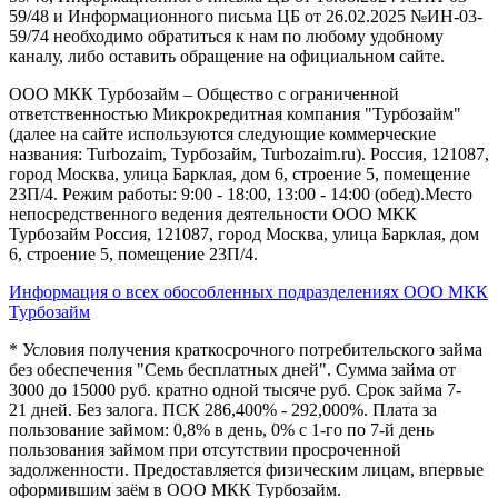
59/48 и Информационного письма ЦБ от 26.02.2025 №ИН-03-
59/74 необходимо обратиться к нам по любому удобному
каналу, либо оставить обращение на официальном сайте.
ООО МКК Турбозайм – Общество с ограниченной
ответственностью Микрокредитная компания "Турбозайм"
(далее на сайте используются следующие коммерческие
названия: Turbozaim, Турбозайм, Turbozaim.ru). Россия, 121087,
город Москва, улица Барклая, дом 6, строение 5, помещение
23П/4. Режим работы: 9:00 - 18:00, 13:00 - 14:00 (обед).Место
непосредственного ведения деятельности ООО МКК
Турбозайм Россия, 121087, город Москва, улица Барклая, дом
6, строение 5, помещение 23П/4.
Информация о всех обособленных подразделениях ООО МКК
Турбозайм
* Условия получения краткосрочного потребительского займа
без обеспечения "Семь бесплатных дней". Сумма займа от
3000 до 15000 руб. кратно одной тысяче руб. Срок займа 7-
21 дней. Без залога. ПСК 286,400% - 292,000%. Плата за
пользование займом: 0,8% в день, 0% с 1-го по 7-й день
пользования займом при отсутствии просроченной
задолженности. Предоставляется физическим лицам, впервые
оформившим заём в ООО МКК Турбозайм.