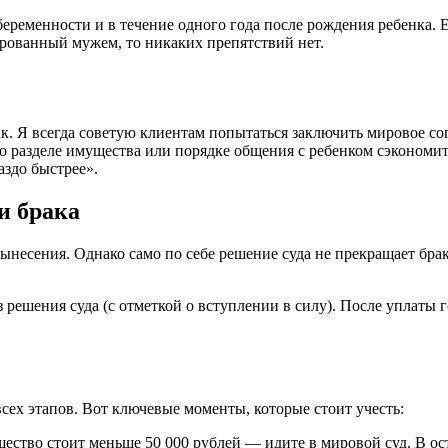
беременности и в течение одного года после рождения ребенка. 
ированный мужем, то никаких препятствий нет.
ак. Я всегда советую клиентам попытаться заключить мировое с
 разделе имущества или порядке общения с ребенком сэкономит в
аздо быстрее».
и брака
 вынесения. Однако само по себе решение суда не прекращает б
 решения суда (с отметкой о вступлении в силу). После уплаты 
всех этапов. Вот ключевые моменты, которые стоит учесть:
щество стоит меньше 50 000 рублей — идите в мировой суд. В о