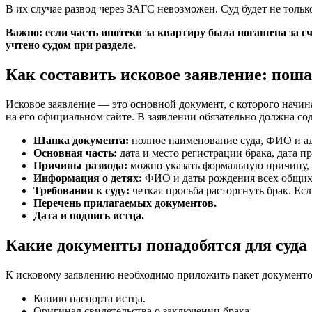
В их случае развод через ЗАГС невозможен. Суд будет не тольк
Важно: если часть ипотеки за квартиру была погашена за с
учтено судом при разделе.
Как составить исковое заявление: пош
Исковое заявление — это основной документ, с которого начи
на его официальном сайте. В заявлении обязательно должна с
Шапка документа:
полное наименование суда, ФИО и адр
Основная часть:
дата и место регистрации брака, дата 
Причины развода:
можно указать формальную причину, 
Информация о детях:
ФИО и даты рождения всех общих н
Требования к суду:
четкая просьба расторгнуть брак. Есл
Перечень прилагаемых документов.
Дата и подпись истца.
Какие документы понадобятся для суда
К исковому заявлению необходимо приложить пакет документов
Копию паспорта истца.
Оригинал свидетельства о заключении брака.