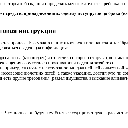
о расторгать брак, но и определять место жительства ребенка и 
чет средств, принадлежавших одному из супругов до брака (н
аговая инструкция
нается процесс. Его можно написать от руки или напечатать. О
одержаться следующая информация:
еса истца (кто подает) и ответчика (второго супруга), контакт
прекращения совместного проживания и ведения хозяйства.
например, «в связи с невозможностью дальнейшей совместной 
есовершеннолетних детей, а также указание, достигнуто ли со
и есть другие требования (раздел имущества, взыскание алименто
. Чем полнее он будет, тем быстрее суд примет дело к рассмот