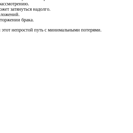
рассмотрению.
жет затянуться надолго.
вложений.
сторжении брака.
и этот непростой путь с минимальными потерями.