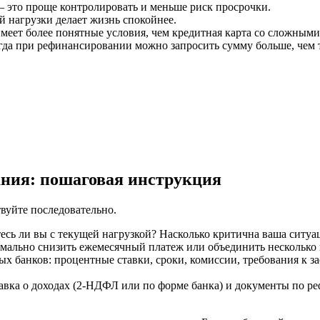
 это проще контролировать и меньше риск просрочки.
нагрузки делает жизнь спокойнее.
еет более понятные условия, чем кредитная карта со сложными
да при рефинансировании можно запросить сумму больше, чем т
ания: пошаговая инструкция
вуйте последовательно.
тесь ли вы с текущей нагрузкой? Насколько критична ваша ситуа
имально снизить ежемесячный платеж или объединить несколько
х банков: процентные ставки, сроки, комиссии, требования к 
авка о доходах (2-НДФЛ или по форме банка) и документы по р