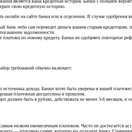
ния является ваша кредитная история. Банки с большей вероя
верьте свою кредитную историю.
ь онлайн на сайте банка или в отделении. В случае одобрения 
й банк либо сам переведет деньги вашим старым кредиторам, ли
 погашении задолженности.
 платежи по новому кредиту. Банки не одобряют повторное рефи
набор требований обычно включает:
 источника дохода. Банки хотят быть уверены в вашей платеже
орошая платежная дисциплина в прошлом.
т должен быть в рублях, действовать не менее 3-6 месяцев, и 
амым низким ежемесячным платежом. Часто он достигается за сч
редита — итоговую сумму, которую вы отдадите банку. Сравнива