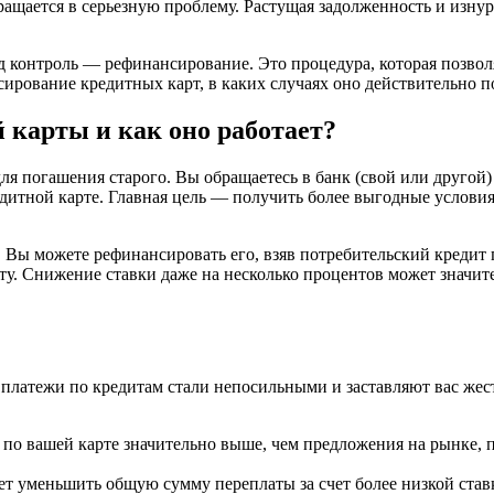
ращается в серьезную проблему. Растущая задолженность и изну
д контроль — рефинансирование. Это процедура, которая позво
сирование кредитных карт, в каких случаях оно действительно п
 карты и как оно работает?
ля погашения старого. Вы обращаетесь в банк (свой или другой)
едитной карте. Главная цель — получить более выгодные усло
х. Вы можете рефинансировать его, взяв потребительский кредит
иту. Снижение ставки даже на несколько процентов может значи
 платежи по кредитам стали непосильными и заставляют вас жест
 по вашей карте значительно выше, чем предложения на рынке,
 уменьшить общую сумму переплаты за счет более низкой ставк