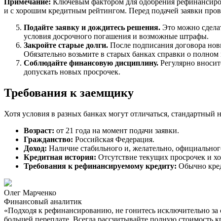
Примечание:
Ключевым фактором для одобрения рефинансирова
и с хорошим кредитным рейтингом. Перед подачей заявки про
Подайте заявку и дождитесь решения.
Это можно сделат
условия досрочного погашения и возможные штрафы.
Закройте старые долги.
После подписания договора новы
Обязательно возьмите в старых банках справки о полном
Соблюдайте финансовую дисциплину.
Регулярно вносите
допускать новых просрочек.
Требования к заемщику
Хотя условия в разных банках могут отличаться, стандартный 
Возраст:
от 21 года на момент подачи заявки.
Гражданство:
Российская Федерация.
Доход:
Наличие стабильного и, желательно, официального
Кредитная история:
Отсутствие текущих просрочек и х
Требования к рефинансируемому кредиту:
Обычно креди
Олег Марченко
Финансовый аналитик
«Подходя к рефинансированию, не гонитесь исключительно за с
большей переплате. Всегда рассчитывайте полную стоимость к