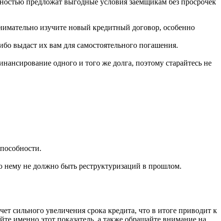
тностью предложат выгодные условия заемщикам без просрочек
внимательно изучите новый кредитный договор, особенно
бо выдаст их вам для самостоятельного погашения.
нансирование одного и того же долга, поэтому старайтесь не
способности.
по нему не должно быть реструктуризаций в прошлом.
ет сильного увеличения срока кредита, что в итоге приводит к
йте именно этот показатель, а также обращайте внимание на