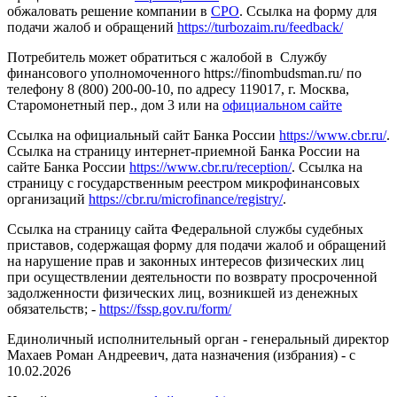
обжаловать решение компании в
СРО
. Ссылка на форму для
подачи жалоб и обращений
https://turbozaim.ru/feedback/
Потребитель может обратиться с жалобой в Службу
финансового уполномоченного https://finombudsman.ru/ по
телефону 8 (800) 200-00-10, по адресу 119017, г. Москва,
Старомонетный пер., дом 3 или на
официальном сайте
Ссылка на официальный сайт Банка России
https://www.cbr.ru/
.
Ссылка на страницу интернет-приемной Банка России на
сайте Банка России
https://www.cbr.ru/reception/
. Ссылка на
страницу с государственным реестром микрофинансовых
организаций
https://cbr.ru/microfinance/registry/
.
Ссылка на страницу сайта Федеральной службы судебных
приставов, содержащая форму для подачи жалоб и обращений
на нарушение прав и законных интересов физических лиц
при осуществлении деятельности по возврату просроченной
задолженности физических лиц, возникшей из денежных
обязательств; -
https://fssp.gov.ru/form/
Единоличный исполнительный орган - генеральный директор
Махаев Роман Андреевич, дата назначения (избрания) - с
10.02.2026