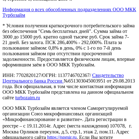
Информация о всех обособленных подразделениях ООО МКК
Турбозайм
* Условия получения краткосрочного потребительского займа
без обеспечения "Семь бесплатных дней". Сумма займа от
3000 до 15000 руб. кратно одной тысяче руб. Срок займа 7-
21 дней. Без залога. ПСК 286,400% - 292,000%. Плата за
пользование займом: 0,8% в день, 0% с 1-го по 7-й день
пользования займом при отсутствии просроченной
задолженности. Предоставляется физическим лицам, впервые
оформившим заём в ООО МКК Турбозайм.
ИНН: 7702820127/ОГРН: 1137746702367/
Свидетельство
Центрального банка России
№651303045003951 от 29.08.2013
года. Вся официальная, в том числе контактная информация
ООО МКК Турбозайм представлена на данном официальном
сайте
turbozaim.ru
ООО МКК Турбозайм является членом Саморегулируемой
организации Союз микрофинансовых организаций
«Микрофинансирование и развитие». Дата регистрации в
реестре – с 19.11.2014г. Адрес (места нахождения) 107078, г.
Москва Орликов переулок, д.5, стр.1, этаж 2, пом.11. Адрес
официального сайта
https://npmir.ru
. Если Вы хотите