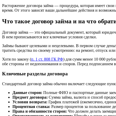
Расторжение договора займа — процедура, которая имеет свои ю
время. От этого зависят ваши дальнейшие действия и возможны
Что такое договор займа и на что обра
Договор займа — это официальный документ, который юридическ
В нем прописываются все ключевые условия сделки.
Займы бывают целевыми и нецелевыми. В первом случае деньг
тратить средства по своему усмотрению: на ремонт, отпуск ил
Хотя по закону (
п. 1 ст. 808 ГК РФ
) для сумм менее 10 000 руб
обе стороны от недопонимания и споров. Перед подписанием 
Ключевые разделы договора
Стандартный договор займа обычно включает следующие пунк
Данные сторон:
Полные ФИО и паспортные данные заем
Предмет договора:
Сумма займа, валюта и способ предос
Условия возврата:
График платежей (ежемесячно, единов
Процентная ставка:
Размер процентов за пользование де
Права и обязанности сторон:
Что должен делать заемщик
Ответственность за нарушения:
Штрафы и пени за прос