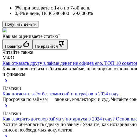
0% при возврате с 1-го по 7-ой день
0,8% в день, ПСК 286,400 - 292,000%
Получить деньги
Как вы оцениваете статью?
Нравится
Не нравится
Читайте также
МФО
Как отказать другу в займе денег не обидев его. ТОП 10 совето
Как вежливо отказать близким в займе, не испортив отношени
и финансы.
Платежи
Как погасить заём без комиссий и штрафов в 2024 году
Просрочка по займам — звонки, коллекторы и суд. Читайте сов
Платежи
Как заверить договор займа у нотариуса в 2024 году? Основны
Хотите обезопасить сделку по займу? Узнайте, как нотариальн
список необходимых документов.