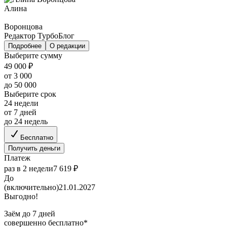
Алина
Воронцова
Редактор ТурбоБлог
Подробнее
О редакции
Выберите сумму
49 000 ₽
от 3 000
до 50 000
Выберите срок
24 недели
от 7 дней
до 24 недель
Бесплатно
Получить деньги
Платеж
раз в 2 недели
7 619 ₽
До
(включительно)
21.01.2027
Выгодно!
Заём до 7 дней
совершенно бесплатно*