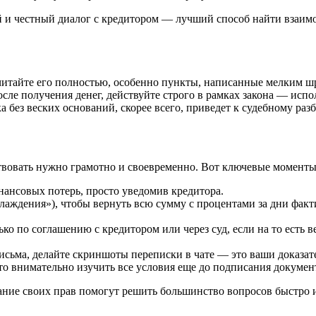
 и честный диалог с кредитором — лучший способ найти взаимо
читайте его полностью, особенно пункты, написанные мелким ш
после получения денег, действуйте строго в рамках закона — ис
а без веских оснований, скорее всего, приведет к судебному раз
твовать нужно грамотно и своевременно. Вот ключевые моменты,
нансовых потерь, просто уведомив кредитора.
хлаждения»), чтобы вернуть всю сумму с процентами за дни факт
ко по соглашению с кредитором или через суд, если на то есть 
сьма, делайте скриншоты переписки в чате — это ваши доказател
 внимательно изучить все условия еще до подписания докумен
ание своих прав помогут решить большинство вопросов быстро 