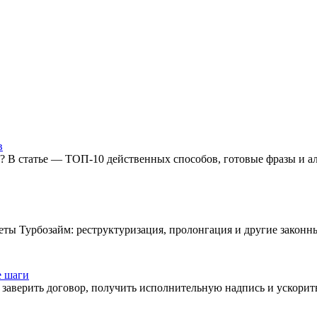
в
я? В статье — ТОП-10 действенных способов, готовые фразы и а
еты Турбозайм: реструктуризация, пролонгация и другие законн
е шаги
о заверить договор, получить исполнительную надпись и ускорит