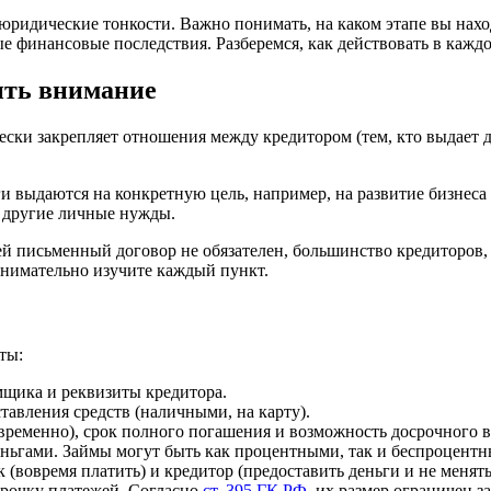
ридические тонкости. Важно понимать, на каком этапе вы находи
е финансовые последствия. Разберемся, как действовать в каждо
тить внимание
и закрепляет отношения между кредитором (тем, кто выдает ден
и выдаются на конкретную цель, например, на развитие бизнес
и другие личные нужды.
лей письменный договор не обязателен, большинство кредиторов
внимательно изучите каждый пункт.
ты:
щика и реквизиты кредитора.
тавления средств (наличными, на карту).
ременно), срок полного погашения и возможность досрочного во
ньгами. Займы могут быть как процентными, так и беспроцентны
 (вовремя платить) и кредитор (предоставить деньги и не менят
рочку платежей. Согласно
ст. 395 ГК РФ
, их размер ограничен з