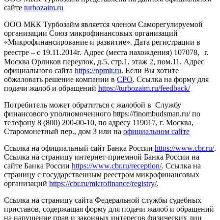
сайте
turbozaim.ru
ООО МКК Турбозайм является членом Саморегулируемой
организации Союз микрофинансовых организаций
«Микрофинансирование и развитие». Дата регистрации в
реестре – с 19.11.2014г. Адрес (места нахождения) 107078, г.
Москва Орликов переулок, д.5, стр.1, этаж 2, пом.11. Адрес
официального сайта
https://npmir.ru
. Если Вы хотите
обжаловать решение компании в
СРО
. Ссылка на форму для
подачи жалоб и обращений
https://turbozaim.ru/feedback/
Потребитель может обратиться с жалобой в Службу
финансового уполномоченного https://finombudsman.ru/ по
телефону 8 (800) 200-00-10, по адресу 119017, г. Москва,
Старомонетный пер., дом 3 или на
официальном сайте
Ссылка на официальный сайт Банка России
https://www.cbr.ru/
.
Ссылка на страницу интернет-приемной Банка России на
сайте Банка России
https://www.cbr.ru/reception/
. Ссылка на
страницу с государственным реестром микрофинансовых
организаций
https://cbr.ru/microfinance/registry/
.
Ссылка на страницу сайта Федеральной службы судебных
приставов, содержащая форму для подачи жалоб и обращений
на нарушение прав и законных интересов физических лиц