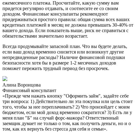
ежемесячного платежа. Просчитайте, какую сумму вам
придется регулярно отдавать, и соотнесите ее со своим
доходом. Финансовые консультанты рекомендуют
придерживаться простого правила: общая сумма всех ваших
кредитных платежей в месяц не должна превышать 30-40% от
вашего дохода. Если показатель выше, риск не справиться с
обязательствами значительно возрастает.
Всегда продумывайте запасной план. Что вы будете делать,
если ваш доход временно снизится или возникнут другие
непредвиденные расходы? Наличие финансовой подушки
безопасности хотя бы в размере 1-2 месячных доходов
поможет пережить трудный период без просрочек.
Алина Воронцова
Финансовый консультант
«Прежде чем нажать кнопку "Оформить займ", задайте себе
три вопроса: 1) Действительно ли эта покупка или цель стоит
того, чтобы за нее переплачивать? 2) Что произойдет с моим
бюджетом, если мой доход временно сократится? 3) Есть ли у
меня план "Б" на случай форс-мажора? Ответственный
заемщик думает не только о том, как получить деньги, но и о
том, как их вернуть без стресса для себя и семьи».