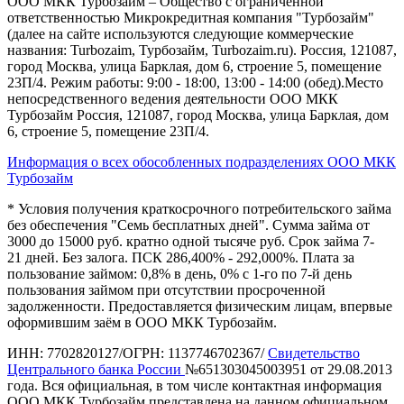
ООО МКК Турбозайм – Общество с ограниченной
ответственностью Микрокредитная компания "Турбозайм"
(далее на сайте используются следующие коммерческие
названия: Turbozaim, Турбозайм, Turbozaim.ru). Россия, 121087,
город Москва, улица Барклая, дом 6, строение 5, помещение
23П/4. Режим работы: 9:00 - 18:00, 13:00 - 14:00 (обед).Место
непосредственного ведения деятельности ООО МКК
Турбозайм Россия, 121087, город Москва, улица Барклая, дом
6, строение 5, помещение 23П/4.
Информация о всех обособленных подразделениях ООО МКК
Турбозайм
* Условия получения краткосрочного потребительского займа
без обеспечения "Семь бесплатных дней". Сумма займа от
3000 до 15000 руб. кратно одной тысяче руб. Срок займа 7-
21 дней. Без залога. ПСК 286,400% - 292,000%. Плата за
пользование займом: 0,8% в день, 0% с 1-го по 7-й день
пользования займом при отсутствии просроченной
задолженности. Предоставляется физическим лицам, впервые
оформившим заём в ООО МКК Турбозайм.
ИНН: 7702820127/ОГРН: 1137746702367/
Свидетельство
Центрального банка России
№651303045003951 от 29.08.2013
года. Вся официальная, в том числе контактная информация
ООО МКК Турбозайм представлена на данном официальном