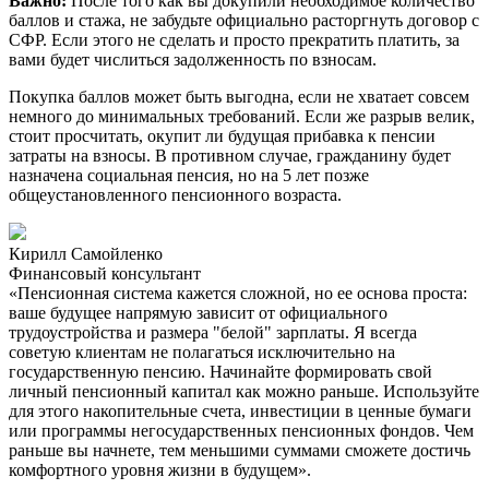
Важно:
После того как вы докупили необходимое количество
баллов и стажа, не забудьте официально расторгнуть договор с
СФР. Если этого не сделать и просто прекратить платить, за
вами будет числиться задолженность по взносам.
Покупка баллов может быть выгодна, если не хватает совсем
немного до минимальных требований. Если же разрыв велик,
стоит просчитать, окупит ли будущая прибавка к пенсии
затраты на взносы. В противном случае, гражданину будет
назначена социальная пенсия, но на 5 лет позже
общеустановленного пенсионного возраста.
Кирилл Самойленко
Финансовый консультант
«Пенсионная система кажется сложной, но ее основа проста:
ваше будущее напрямую зависит от официального
трудоустройства и размера "белой" зарплаты. Я всегда
советую клиентам не полагаться исключительно на
государственную пенсию. Начинайте формировать свой
личный пенсионный капитал как можно раньше. Используйте
для этого накопительные счета, инвестиции в ценные бумаги
или программы негосударственных пенсионных фондов. Чем
раньше вы начнете, тем меньшими суммами сможете достичь
комфортного уровня жизни в будущем».