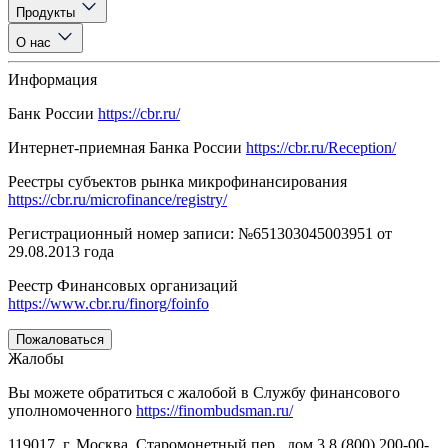
Продукты
О нас
Информация
Банк России
https://cbr.ru/
Интернет-приемная Банка России
https://cbr.ru/Reception/
Реестры субъектов рынка микрофинансирования
https://cbr.ru/microfinance/registry/
Регистрационный номер записи: №651303045003951 от
29.08.2013 года
Реестр Финансовых организаций
https://www.cbr.ru/finorg/foinfo
Пожаловаться
Жалобы
Вы можете обратиться с жалобой в Службу финансового
уполномоченного
https://finombudsman.ru/
119017, г. Москва, Старомонетный пер., дом 3 8 (800) 200-00-