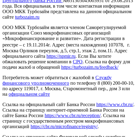
Центрального банка России
№651303045003951 от 29.08.2013
года. Вся официальная, в том числе контактная информация
ООО МКК Турбозайм представлена на данном официальном
сайте
turbozaim.ru
ООО МКК Турбозайм является членом Саморегулируемой
организации Союз микрофинансовых организаций
«Микрофинансирование и развитие». Дата регистрации в
реестре – с 19.11.2014г. Адрес (места нахождения) 107078, г.
Москва Орликов переулок, д.5, стр.1, этаж 2, пом.11. Адрес
официального сайта
https://npmir.ru
. Если Вы хотите
обжаловать решение компании в
СРО
. Ссылка на форму для
подачи жалоб и обращений
https://turbozaim.ru/feedback/
Потребитель может обратиться с жалобой в
Службу
финансового уполномоченного
по телефону 8 (800) 200-00-10,
по адресу 119017, г. Москва, Старомонетный пер., дом 3 или
на
официальном сайте
Ссылка на официальный сайт Банка России
https://www.cbr.ru/
.
Ссылка на страницу интернет-приемной Банка России на
сайте Банка России
https://www.cbr.ru/reception/
. Ссылка на
страницу с государственным реестром микрофинансовых
организаций
https://cbr.ru/microfinance/registry/
.
Ссылка на страницу сайта Федеральной службы судебных