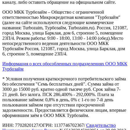
каналу, либо оставить обращение на официальном сайте.
ООО МКК Турбозайм – Общество с ограниченной
ответственностью Микрокредитная компания "Турбозайм"
(далее на сайте используются следующие коммерческие
названия: Turbozaim, Турбозайм, Turbozaim.ru). Россия, 121087,
город Москва, улица Барклая, дом 6, строение 5, помещение
23П/4. Режим работы: 9:00 - 18:00, 13:00 - 14:00 (обед).Место
непосредственного ведения деятельности ООО МКК
Турбозайм Россия, 121087, город Москва, улица Барклая, дом
6, строение 5, помещение 23П/4.
Информация о всех обособленных подразделениях ООО МКК
Турбозайм
* Условия получения краткосрочного потребительского займа
без обеспечения "Семь бесплатных дней". Сумма займа от
3000 до 15000 руб. кратно одной тысяче руб. Срок займа 7-
21 дней. Без залога. ПСК 286,400% - 292,000%. Плата за
пользование займом: 0,8% в день, 0% с 1-го по 7-й день
пользования займом при отсутствии просроченной
задолженности. Предоставляется физическим лицам, впервые
оформившим заём в ООО МКК Турбозайм.
ИНН: 7702820127/ОГРН: 1137746702367/
Свидетельство