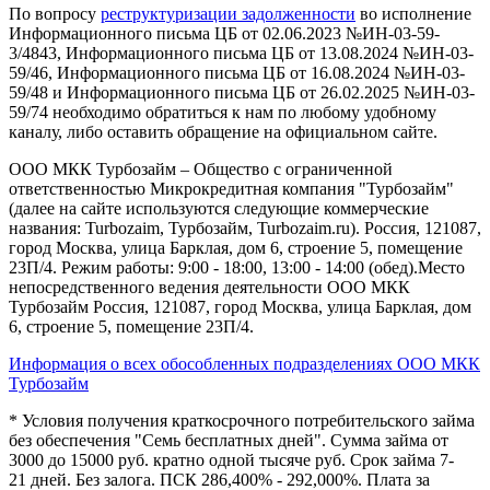
По вопросу
реструктуризации задолженности
во исполнение
Информационного письма ЦБ от 02.06.2023 №ИН-03-59-
3/4843, Информационного письма ЦБ от 13.08.2024 №ИН-03-
59/46, Информационного письма ЦБ от 16.08.2024 №ИН-03-
59/48 и Информационного письма ЦБ от 26.02.2025 №ИН-03-
59/74 необходимо обратиться к нам по любому удобному
каналу, либо оставить обращение на официальном сайте.
ООО МКК Турбозайм – Общество с ограниченной
ответственностью Микрокредитная компания "Турбозайм"
(далее на сайте используются следующие коммерческие
названия: Turbozaim, Турбозайм, Turbozaim.ru). Россия, 121087,
город Москва, улица Барклая, дом 6, строение 5, помещение
23П/4. Режим работы: 9:00 - 18:00, 13:00 - 14:00 (обед).Место
непосредственного ведения деятельности ООО МКК
Турбозайм Россия, 121087, город Москва, улица Барклая, дом
6, строение 5, помещение 23П/4.
Информация о всех обособленных подразделениях ООО МКК
Турбозайм
* Условия получения краткосрочного потребительского займа
без обеспечения "Семь бесплатных дней". Сумма займа от
3000 до 15000 руб. кратно одной тысяче руб. Срок займа 7-
21 дней. Без залога. ПСК 286,400% - 292,000%. Плата за