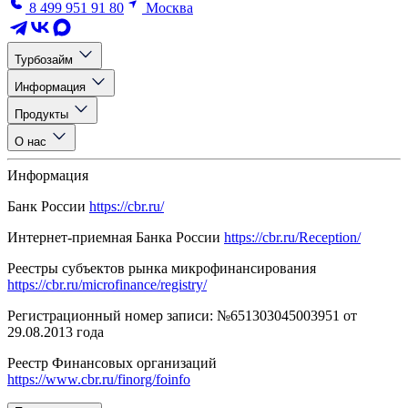
8 499 951 91 80
Москва
Турбозайм
Информация
Продукты
О нас
Информация
Банк России
https://cbr.ru/
Интернет-приемная Банка России
https://cbr.ru/Reception/
Реестры субъектов рынка микрофинансирования
https://cbr.ru/microfinance/registry/
Регистрационный номер записи: №651303045003951 от
29.08.2013 года
Реестр Финансовых организаций
https://www.cbr.ru/finorg/foinfo