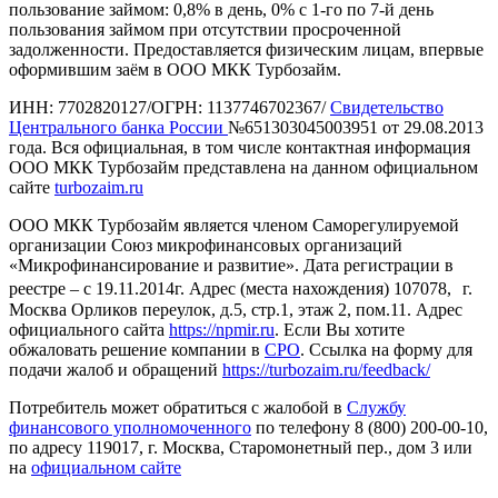
пользование займом: 0,8% в день, 0% с 1-го по 7-й день
пользования займом при отсутствии просроченной
задолженности. Предоставляется физическим лицам, впервые
оформившим заём в ООО МКК Турбозайм.
ИНН: 7702820127/ОГРН: 1137746702367/
Свидетельство
Центрального банка России
№651303045003951 от 29.08.2013
года. Вся официальная, в том числе контактная информация
ООО МКК Турбозайм представлена на данном официальном
сайте
turbozaim.ru
ООО МКК Турбозайм является членом Саморегулируемой
организации Союз микрофинансовых организаций
«Микрофинансирование и развитие». Дата регистрации в
реестре – с 19.11.2014г. Адрес (места нахождения) 107078, г.
Москва Орликов переулок, д.5, стр.1, этаж 2, пом.11. Адрес
официального сайта
https://npmir.ru
. Если Вы хотите
обжаловать решение компании в
СРО
. Ссылка на форму для
подачи жалоб и обращений
https://turbozaim.ru/feedback/
Потребитель может обратиться с жалобой в
Службу
финансового уполномоченного
по телефону 8 (800) 200-00-10,
по адресу 119017, г. Москва, Старомонетный пер., дом 3 или
на
официальном сайте