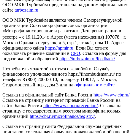
ООО МКК Турбозайм представлена на данном официальном
сайте
turbozaim.ru
ООО МКК Турбозайм является членом Саморегулируемой
организации Союз микрофинансовых организаций
«Микрофинансирование и развитие». Дата регистрации в
реестре – с 19.11.2014г. Адрес (места нахождения) 107078, г.
Москва Орликов переулок, д.5, стр.1, этаж 2, пом.11. Адрес
официального сайта
https://npmir.ru
. Если Вы хотите
обжаловать решение компании в
СРО
. Ссылка на форму для
подачи жалоб и обращений
https://turbozaim.ru/feedback/
Потребитель может обратиться с жалобой в Службу
финансового уполномоченного https://finombudsman.ru/ по
телефону 8 (800) 200-00-10, по адресу 119017, г. Москва,
Старомонетный пер., дом 3 или на
официальном сайте
Ссылка на официальный сайт Банка России
https://www.cbr.ru/
.
Ссылка на страницу интернет-приемной Банка России на
сайте Банка России
https://www.cbr.ru/reception/
. Ссылка на
страницу с государственным реестром микрофинансовых
организаций
https://cbr.ru/microfinance/registry/
.
Ссылка на страницу сайта Федеральной службы судебных
приставов, содержащая форму для подачи жалоб и обращений