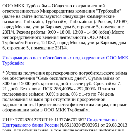
ООО МКК Турбозайм – Общество с ограниченной
ответственностью Микрокредитная компания "Турбозайм"
(далее на сайте используются следующие коммерческие
названия: Turbozaim, Турбозайм, Turbozaim.ru). Россия, 121087,
город Москва, улица Барклая, дом 6, строение 5, помещение
23П/4. Режим работы: 9:00 - 18:00, 13:00 - 14:00 (обед).Место
непосредственного ведения деятельности ООО МКК
Турбозайм Россия, 121087, город Москва, улица Барклая, дом
6, строение 5, помещение 23П/4.
Информация о всех обособленных подразделениях ООО МКК
Турбозайм
* Условия получения краткосрочного потребительского займа
без обеспечения "Семь бесплатных дней". Сумма займа от
3000 до 15000 руб. кратно одной тысяче руб. Срок займа 7-
21 дней. Без залога. ПСК 286,400% - 292,000%. Плата за
пользование займом: 0,8% в день, 0% с 1-го по 7-й день
пользования займом при отсутствии просроченной
задолженности. Предоставляется физическим лицам, впервые
оформившим заём в ООО МКК Турбозайм.
ИНН: 7702820127/ОГРН: 1137746702367/
Свидетельство
Центрального банка России
№651303045003951 от 29.08.2013
года. Вся официальная, в том числе контактная информация