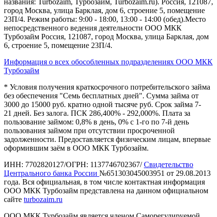
названия: Turbozaim, Турбозайм, Turbozaim.ru). Россия, 121087,
город Москва, улица Барклая, дом 6, строение 5, помещение
23П/4. Режим работы: 9:00 - 18:00, 13:00 - 14:00 (обед).Место
непосредственного ведения деятельности ООО МКК
Турбозайм Россия, 121087, город Москва, улица Барклая, дом
6, строение 5, помещение 23П/4.
Информация о всех обособленных подразделениях ООО МКК
Турбозайм
* Условия получения краткосрочного потребительского займа
без обеспечения "Семь бесплатных дней". Сумма займа от
3000 до 15000 руб. кратно одной тысяче руб. Срок займа 7-
21 дней. Без залога. ПСК 286,400% - 292,000%. Плата за
пользование займом: 0,8% в день, 0% с 1-го по 7-й день
пользования займом при отсутствии просроченной
задолженности. Предоставляется физическим лицам, впервые
оформившим заём в ООО МКК Турбозайм.
ИНН: 7702820127/ОГРН: 1137746702367/
Свидетельство
Центрального банка России
№651303045003951 от 29.08.2013
года. Вся официальная, в том числе контактная информация
ООО МКК Турбозайм представлена на данном официальном
сайте
turbozaim.ru
ООО МКК Турбозайм является членом Саморегулируемой