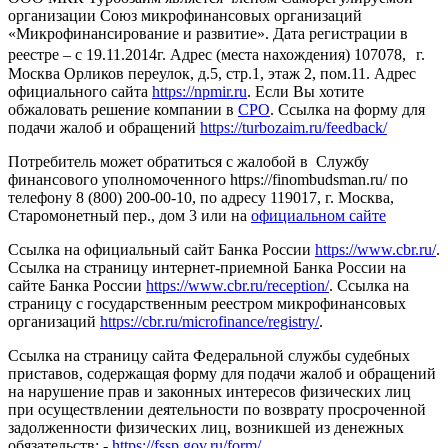
организации Союз микрофинансовых организаций
«Микрофинансирование и развитие». Дата регистрации в
реестре – с 19.11.2014г. Адрес (места нахождения) 107078, г.
Москва Орликов переулок, д.5, стр.1, этаж 2, пом.11. Адрес
официального сайта
https://npmir.ru
. Если Вы хотите
обжаловать решение компании в
СРО
. Ссылка на форму для
подачи жалоб и обращений
https://turbozaim.ru/feedback/
Потребитель может обратиться с жалобой в Службу
финансового уполномоченного https://finombudsman.ru/ по
телефону 8 (800) 200-00-10, по адресу 119017, г. Москва,
Старомонетный пер., дом 3 или на
официальном сайте
Ссылка на официальный сайт Банка России
https://www.cbr.ru/
.
Ссылка на страницу интернет-приемной Банка России на
сайте Банка России
https://www.cbr.ru/reception/
. Ссылка на
страницу с государственным реестром микрофинансовых
организаций
https://cbr.ru/microfinance/registry/
.
Ссылка на страницу сайта Федеральной службы судебных
приставов, содержащая форму для подачи жалоб и обращений
на нарушение прав и законных интересов физических лиц
при осуществлении деятельности по возврату просроченной
задолженности физических лиц, возникшей из денежных
обязательств; -
https://fssp.gov.ru/form/