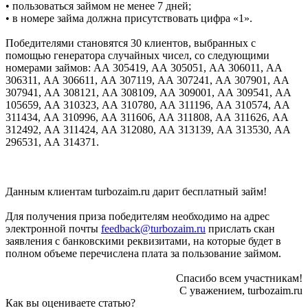
• пользоваться займом не менее 7 дней;
• в номере займа должна присутствовать цифра «1».
Победителями становятся 30 клиентов, выбранных с
помощью генератора случайных чисел, со следующими
номерами займов: АА 305419, АА 305051, АА 306011, АА
306311, АА 306611, АА 307119, АА 307241, АА 307901, АА
307941, АА 308121, АА 308109, АА 309001, АА 309541, АА
105659, АА 310323, АА 310780, АА 311196, АА 310574, АА
311434, АА 310996, АА 311606, АА 311808, АА 311626, АА
312492, АА 311424, АА 312080, АА 313139, АА 313530, АА
296531, АА 314371.
Данным клиентам turbozaim.ru дарит бесплатный займ!
Для получения приза победителям необходимо на адрес
электронной почты
feedback@turbozaim.ru
прислать скан
заявления с банковскими реквизитами, на которые будет в
полном объеме перечислена плата за пользование займом.
Спасибо всем участникам!
С уважением, turbozaim.ru
Как вы оцениваете статью?