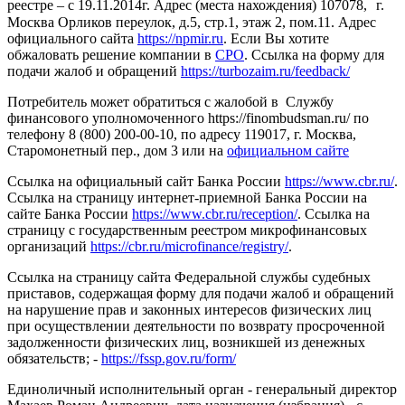
реестре – с 19.11.2014г. Адрес (места нахождения) 107078, г.
Москва Орликов переулок, д.5, стр.1, этаж 2, пом.11. Адрес
официального сайта
https://npmir.ru
. Если Вы хотите
обжаловать решение компании в
СРО
. Ссылка на форму для
подачи жалоб и обращений
https://turbozaim.ru/feedback/
Потребитель может обратиться с жалобой в Службу
финансового уполномоченного https://finombudsman.ru/ по
телефону 8 (800) 200-00-10, по адресу 119017, г. Москва,
Старомонетный пер., дом 3 или на
официальном сайте
Ссылка на официальный сайт Банка России
https://www.cbr.ru/
.
Ссылка на страницу интернет-приемной Банка России на
сайте Банка России
https://www.cbr.ru/reception/
. Ссылка на
страницу с государственным реестром микрофинансовых
организаций
https://cbr.ru/microfinance/registry/
.
Ссылка на страницу сайта Федеральной службы судебных
приставов, содержащая форму для подачи жалоб и обращений
на нарушение прав и законных интересов физических лиц
при осуществлении деятельности по возврату просроченной
задолженности физических лиц, возникшей из денежных
обязательств; -
https://fssp.gov.ru/form/
Единоличный исполнительный орган - генеральный директор