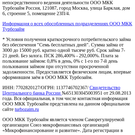
непосредственного ведения деятельности ООО МКК
Турбозайм Россия, 121087, город Москва, улица Барклая, дом
6, строение 5, помещение 23П/4.
Информация о всех обособленных подразделениях ООО МКК
Турбозайм
* Условия получения краткосрочного потребительского займа
без обеспечения "Семь бесплатных дней". Сумма займа от
3000 до 15000 руб. кратно одной тысяче руб. Срок займа 7-
21 дней. Без залога. ПСК 286,400% - 292,000%. Плата за
пользование займом: 0,8% в день, 0% с 1-го по 7-й день
пользования займом при отсутствии просроченной
задолженности. Предоставляется физическим лицам, впервые
оформившим заём в ООО МКК Турбозайм.
ИНН: 7702820127/ОГРН: 1137746702367/
Свидетельство
Центрального банка России
№651303045003951 от 29.08.2013
года. Вся официальная, в том числе контактная информация
ООО МКК Турбозайм представлена на данном официальном
сайте
turbozaim.ru
ООО МКК Турбозайм является членом Саморегулируемой
организации Союз микрофинансовых организаций
«Микрофинансирование и развитие». Дата регистрации в