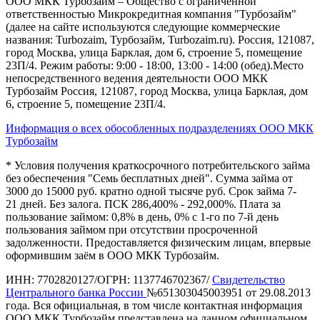
ООО МКК Турбозайм – Общество с ограниченной
ответственностью Микрокредитная компания "Турбозайм"
(далее на сайте используются следующие коммерческие
названия: Turbozaim, Турбозайм, Turbozaim.ru). Россия, 121087,
город Москва, улица Барклая, дом 6, строение 5, помещение
23П/4. Режим работы: 9:00 - 18:00, 13:00 - 14:00 (обед).Место
непосредственного ведения деятельности ООО МКК
Турбозайм Россия, 121087, город Москва, улица Барклая, дом
6, строение 5, помещение 23П/4.
Информация о всех обособленных подразделениях ООО МКК
Турбозайм
* Условия получения краткосрочного потребительского займа
без обеспечения "Семь бесплатных дней". Сумма займа от
3000 до 15000 руб. кратно одной тысяче руб. Срок займа 7-
21 дней. Без залога. ПСК 286,400% - 292,000%. Плата за
пользование займом: 0,8% в день, 0% с 1-го по 7-й день
пользования займом при отсутствии просроченной
задолженности. Предоставляется физическим лицам, впервые
оформившим заём в ООО МКК Турбозайм.
ИНН: 7702820127/ОГРН: 1137746702367/
Свидетельство
Центрального банка России
№651303045003951 от 29.08.2013
года. Вся официальная, в том числе контактная информация
ООО МКК Турбозайм представлена на данном официальном