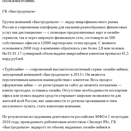
пользователями.
ГК «Быстроденьги»
Группа компаний «Быстроденьги» — лидер микрофинансового рынка
России и современная платформа для оказания разнообразных финансовых
услуг как дистанционно — с помощью предоплаченных карт и онлайн-
сервисов, так и через широкую филиальную сеть, состоящую из 500
собственных офисов и 12000 партнерских точек продаж. С момента
основания в 2008 году в компанию обратилось уже более 2,8 млн человек.
На 01.01.17 суммарный объем выдачи микрозаймов клиентам превысил 41,5
млрд рублей.
«Турбозайм» — современный высокотехнологичный сервис онлайн-займов,
запущенный компанией «Быстроденьги» в 2013 г. Он является
перспективным каналом взаимодействия с клиентом. Весь процесс
оформления займа — от регистрации на сайте до момента погашения —
клиент проходит, оставаясь онлайн. Отсутствие необходимости посещения
офиса или пункта выдачи средств открывает широкие возможности для
жителей всей России, вне зависимости от региона проживания и типа
населенного пункта, стать клиентами компании.
По результатам исследования деятельности российских МФО в 1 полугодии
2016 года, проведенного рейтинговым агентством «Эксперт РА», ГК
«Быстроденьги» лидирует по объему выданных онлайн-займов и