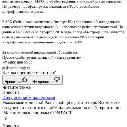
возглавляет рэнкинг МФО по объёму выданных микрозаймов до зарплаты.
По размеру портфеля группа находится в Top-5 российского
микрофинансового рынка.
RAEX (Рейтинговое агентство «Эксперт РА») присвоило «Быстроденьги»
наивысший рейтинг надежности А++; прогноз по рейтингу стабильный. По
данным TNS Россия за 2 квартал 2016 года, бренд «Быстроденьги» является
самым узнаваемым среди городского населения РФ в категории
микрофинансовых организаций с индексом 34,4%.
За дополнительной информацией обращайтесь:
Пресс-служба группы компаний «Быстроденьги»
+7 (495) 690 95 99
pr@bistrodengi.ru
Как вы оцениваете статью?
Нравится
Не нравится
Читайте также
Новости
Получите займ наличными
Уважаемые клиенты! Рады сообщить, что теперь Вы можете
получить или погасить займ наличными на всей территории
РФ с помощью системы CONTACT.
Новости