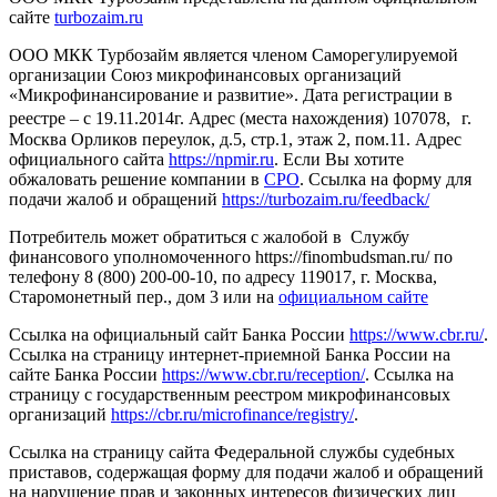
сайте
turbozaim.ru
ООО МКК Турбозайм является членом Саморегулируемой
организации Союз микрофинансовых организаций
«Микрофинансирование и развитие». Дата регистрации в
реестре – с 19.11.2014г. Адрес (места нахождения) 107078, г.
Москва Орликов переулок, д.5, стр.1, этаж 2, пом.11. Адрес
официального сайта
https://npmir.ru
. Если Вы хотите
обжаловать решение компании в
СРО
. Ссылка на форму для
подачи жалоб и обращений
https://turbozaim.ru/feedback/
Потребитель может обратиться с жалобой в Службу
финансового уполномоченного https://finombudsman.ru/ по
телефону 8 (800) 200-00-10, по адресу 119017, г. Москва,
Старомонетный пер., дом 3 или на
официальном сайте
Ссылка на официальный сайт Банка России
https://www.cbr.ru/
.
Ссылка на страницу интернет-приемной Банка России на
сайте Банка России
https://www.cbr.ru/reception/
. Ссылка на
страницу с государственным реестром микрофинансовых
организаций
https://cbr.ru/microfinance/registry/
.
Ссылка на страницу сайта Федеральной службы судебных
приставов, содержащая форму для подачи жалоб и обращений
на нарушение прав и законных интересов физических лиц