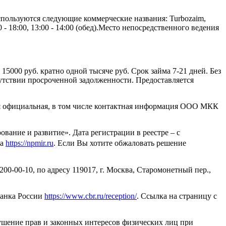
пользуются следующие коммерческие названия: Turbozaim,
 - 18:00, 13:00 - 14:00 (обед).Место непосредственного ведения
15000 руб. кратно одной тысяче руб. Срок займа 7-21 дней. Без
тсутствии просроченной задолженности. Предоставляется
ся официальная, в том числе контактная информация ООО МКК
ие и развитие». Дата регистрации в реестре – с
та
https://npmir.ru
. Если Вы хотите обжаловать решение
00-00-10, по адресу 119017, г. Москва, Старомонетный пер.,
Банка России
https://www.cbr.ru/reception/
. Ссылка на страницу с
ушение прав и законных интересов физических лиц при