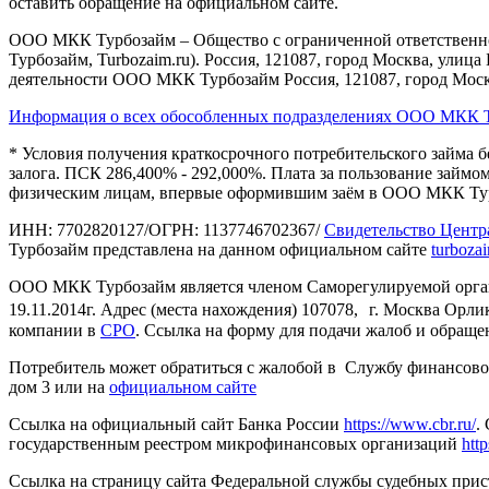
оставить обращение на официальном сайте.
ООО МКК Турбозайм – Общество с ограниченной ответственнос
Турбозайм, Turbozaim.ru). Россия, 121087, город Москва, улица 
деятельности ООО МКК Турбозайм Россия, 121087, город Москва
Информация о всех обособленных подразделениях ООО МКК 
* Условия получения краткосрочного потребительского займа бе
залога. ПСК 286,400% - 292,000%. Плата за пользование займом
физическим лицам, впервые оформившим заём в ООО МКК Ту
ИНН: 7702820127/ОГРН: 1137746702367/
Свидетельство Центр
Турбозайм представлена на данном официальном сайте
turboza
ООО МКК Турбозайм является членом Саморегулируемой орган
19.11.2014г. Адрес (места нахождения) 107078, г. Москва Орлик
компании в
СРО
. Ссылка на форму для подачи жалоб и обращ
Потребитель может обратиться с жалобой в Службу финансового 
дом 3 или на
официальном сайте
Ссылка на официальный сайт Банка России
https://www.cbr.ru/
.
государственным реестром микрофинансовых организаций
http
Ссылка на страницу сайта Федеральной службы судебных прис