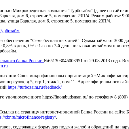
тью Микрокредитная компания "Турбозайм" (далее на сайте ис
Барклая, дом 6, строение 5, помещение 23П/4. Режим работы: 9:00
, улица Барклая, дом 6, строение 5, помещение 23П/4.
Турбозайм
з обеспечения "Семь бесплатных дней". Сумма займа от 3000 до 
: 0,8% в день, 0% с 1-го по 7-й день пользования займом при о
рбозайм.
ального банка России
№651303045003951 от 29.08.2013 года. В
im.ru
изации Союз микрофинансовых организаций «Микрофинансирован
ов переулок, д.5, стр.1, этаж 2, пом.11. Адрес официального сай
ений
https://turbozaim.ru/feedback/
уполномоченного https://finombudsman.ru/ по телефону 8 (800) 2
 Ссылка на страницу интернет-приемной Банка России на сайте 
s://cbr.ru/microfinance/registry/
.
тавов, содержащая форму для подачи жалоб и обращений на нар