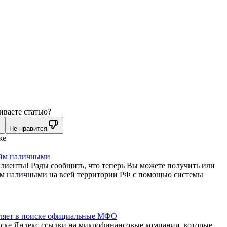
иваете статью?
Не нравится
же
айм наличными
лиенты! Рады сообщить, что теперь Вы можете получить или
йм наличными на всей территории РФ с помощью системы
ляет в поиске официальные МФО
иске Яндекс ссылки на микрофинансовые компании, которые