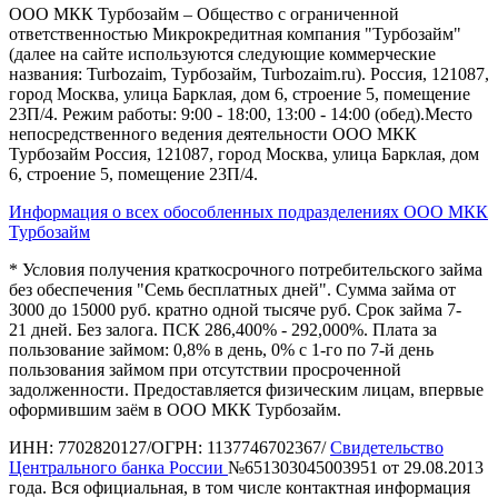
ООО МКК Турбозайм – Общество с ограниченной
ответственностью Микрокредитная компания "Турбозайм"
(далее на сайте используются следующие коммерческие
названия: Turbozaim, Турбозайм, Turbozaim.ru). Россия, 121087,
город Москва, улица Барклая, дом 6, строение 5, помещение
23П/4. Режим работы: 9:00 - 18:00, 13:00 - 14:00 (обед).Место
непосредственного ведения деятельности ООО МКК
Турбозайм Россия, 121087, город Москва, улица Барклая, дом
6, строение 5, помещение 23П/4.
Информация о всех обособленных подразделениях ООО МКК
Турбозайм
* Условия получения краткосрочного потребительского займа
без обеспечения "Семь бесплатных дней". Сумма займа от
3000 до 15000 руб. кратно одной тысяче руб. Срок займа 7-
21 дней. Без залога. ПСК 286,400% - 292,000%. Плата за
пользование займом: 0,8% в день, 0% с 1-го по 7-й день
пользования займом при отсутствии просроченной
задолженности. Предоставляется физическим лицам, впервые
оформившим заём в ООО МКК Турбозайм.
ИНН: 7702820127/ОГРН: 1137746702367/
Свидетельство
Центрального банка России
№651303045003951 от 29.08.2013
года. Вся официальная, в том числе контактная информация