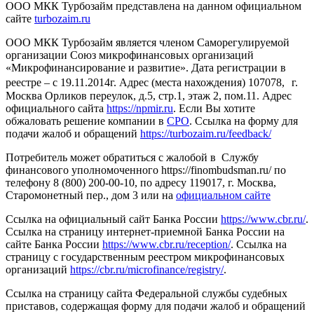
ООО МКК Турбозайм представлена на данном официальном
сайте
turbozaim.ru
ООО МКК Турбозайм является членом Саморегулируемой
организации Союз микрофинансовых организаций
«Микрофинансирование и развитие». Дата регистрации в
реестре – с 19.11.2014г. Адрес (места нахождения) 107078, г.
Москва Орликов переулок, д.5, стр.1, этаж 2, пом.11. Адрес
официального сайта
https://npmir.ru
. Если Вы хотите
обжаловать решение компании в
СРО
. Ссылка на форму для
подачи жалоб и обращений
https://turbozaim.ru/feedback/
Потребитель может обратиться с жалобой в Службу
финансового уполномоченного https://finombudsman.ru/ по
телефону 8 (800) 200-00-10, по адресу 119017, г. Москва,
Старомонетный пер., дом 3 или на
официальном сайте
Ссылка на официальный сайт Банка России
https://www.cbr.ru/
.
Ссылка на страницу интернет-приемной Банка России на
сайте Банка России
https://www.cbr.ru/reception/
. Ссылка на
страницу с государственным реестром микрофинансовых
организаций
https://cbr.ru/microfinance/registry/
.
Ссылка на страницу сайта Федеральной службы судебных
приставов, содержащая форму для подачи жалоб и обращений