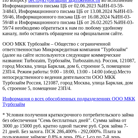
По вопросу
реструктуризации задолженности
во исполнение
Информационного письма ЦБ от 02.06.2023 №ИН-03-59-
3/4843, Информационного письма ЦБ от 13.08.2024 №ИН-03-
59/46, Информационного письма ЦБ от 16.08.2024 №ИН-03-
59/48 и Информационного письма ЦБ от 26.02.2025 №ИН-03-
59/74 необходимо обратиться к нам по любому удобному
каналу, либо оставить обращение на официальном сайте.
ООО МКК Турбозайм – Общество с ограниченной
ответственностью Микрокредитная компания "Турбозайм"
(далее на сайте используются следующие коммерческие
названия: Turbozaim, Турбозайм, Turbozaim.ru). Россия, 121087,
город Москва, улица Барклая, дом 6, строение 5, помещение
23П/4. Режим работы: 9:00 - 18:00, 13:00 - 14:00 (обед).Место
непосредственного ведения деятельности ООО МКК
Турбозайм Россия, 121087, город Москва, улица Барклая, дом
6, строение 5, помещение 23П/4.
Информация о всех обособленных подразделениях ООО МКК
Турбозайм
* Условия получения краткосрочного потребительского займа
без обеспечения "Семь бесплатных дней". Сумма займа от
3000 до 15000 руб. кратно одной тысяче руб. Срок займа 7-
21 дней. Без залога. ПСК 286,400% - 292,000%. Плата за
пользование займом: 0,8% в день, 0% с 1-го по 7-й день