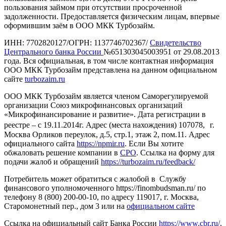
пользования займом при отсутствии просроченной
задолженности. Предоставляется физическим лицам, впервые
оформившим заём в ООО МКК Турбозайм.
ИНН: 7702820127/ОГРН: 1137746702367/
Свидетельство
Центрального банка России
№651303045003951 от 29.08.2013
года. Вся официальная, в том числе контактная информация
ООО МКК Турбозайм представлена на данном официальном
сайте
turbozaim.ru
ООО МКК Турбозайм является членом Саморегулируемой
организации Союз микрофинансовых организаций
«Микрофинансирование и развитие». Дата регистрации в
реестре – с 19.11.2014г. Адрес (места нахождения) 107078, г.
Москва Орликов переулок, д.5, стр.1, этаж 2, пом.11. Адрес
официального сайта
https://npmir.ru
. Если Вы хотите
обжаловать решение компании в
СРО
. Ссылка на форму для
подачи жалоб и обращений
https://turbozaim.ru/feedback/
Потребитель может обратиться с жалобой в Службу
финансового уполномоченного https://finombudsman.ru/ по
телефону 8 (800) 200-00-10, по адресу 119017, г. Москва,
Старомонетный пер., дом 3 или на
официальном сайте
Ссылка на официальный сайт Банка России
https://www.cbr.ru/
.