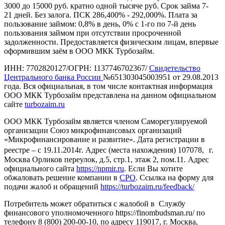
3000 до 15000 руб. кратно одной тысяче руб. Срок займа 7-
21 дней. Без залога. ПСК 286,400% - 292,000%. Плата за
пользование займом: 0,8% в день, 0% с 1-го по 7-й день
пользования займом при отсутствии просроченной
задолженности. Предоставляется физическим лицам, впервые
оформившим заём в ООО МКК Турбозайм.
ИНН: 7702820127/ОГРН: 1137746702367/
Свидетельство
Центрального банка России
№651303045003951 от 29.08.2013
года. Вся официальная, в том числе контактная информация
ООО МКК Турбозайм представлена на данном официальном
сайте
turbozaim.ru
ООО МКК Турбозайм является членом Саморегулируемой
организации Союз микрофинансовых организаций
«Микрофинансирование и развитие». Дата регистрации в
реестре – с 19.11.2014г. Адрес (места нахождения) 107078, г.
Москва Орликов переулок, д.5, стр.1, этаж 2, пом.11. Адрес
официального сайта
https://npmir.ru
. Если Вы хотите
обжаловать решение компании в
СРО
. Ссылка на форму для
подачи жалоб и обращений
https://turbozaim.ru/feedback/
Потребитель может обратиться с жалобой в Службу
финансового уполномоченного https://finombudsman.ru/ по
телефону 8 (800) 200-00-10, по адресу 119017, г. Москва,