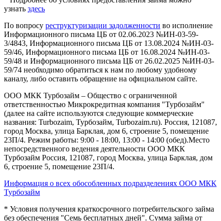
узнать
здесь
По вопросу
реструктуризации задолженности
во исполнение
Информационного письма ЦБ от 02.06.2023 №ИН-03-59-
3/4843, Информационного письма ЦБ от 13.08.2024 №ИН-03-
59/46, Информационного письма ЦБ от 16.08.2024 №ИН-03-
59/48 и Информационного письма ЦБ от 26.02.2025 №ИН-03-
59/74 необходимо обратиться к нам по любому удобному
каналу, либо оставить обращение на официальном сайте.
ООО МКК Турбозайм – Общество с ограниченной
ответственностью Микрокредитная компания "Турбозайм"
(далее на сайте используются следующие коммерческие
названия: Turbozaim, Турбозайм, Turbozaim.ru). Россия, 121087,
город Москва, улица Барклая, дом 6, строение 5, помещение
23П/4. Режим работы: 9:00 - 18:00, 13:00 - 14:00 (обед).Место
непосредственного ведения деятельности ООО МКК
Турбозайм Россия, 121087, город Москва, улица Барклая, дом
6, строение 5, помещение 23П/4.
Информация о всех обособленных подразделениях ООО МКК
Турбозайм
* Условия получения краткосрочного потребительского займа
без обеспечения "Семь бесплатных дней". Сумма займа от