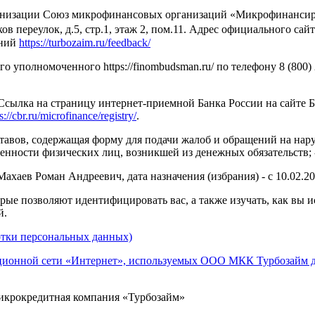
изации Союз микрофинансовых организаций «Микрофинансирован
ов переулок, д.5, стр.1, этаж 2, пом.11. Адрес официального сай
ений
https://turbozaim.ru/feedback/
уполномоченного https://finombudsman.ru/ по телефону 8 (800) 2
 Ссылка на страницу интернет-приемной Банка России на сайте 
s://cbr.ru/microfinance/registry/
.
тавов, содержащая форму для подачи жалоб и обращений на нар
енности физических лиц, возникшей из денежных обязательств;
хаев Роман Андреевич, дата назначения (избрания) - с 10.02.2
рые позволяют идентифицировать вас, а также изучать, как вы и
й.
тки персональных данных)
ионной сети «Интернет», используемых ООО МКК Турбозайм дл
икрокредитная компания «Турбозайм»