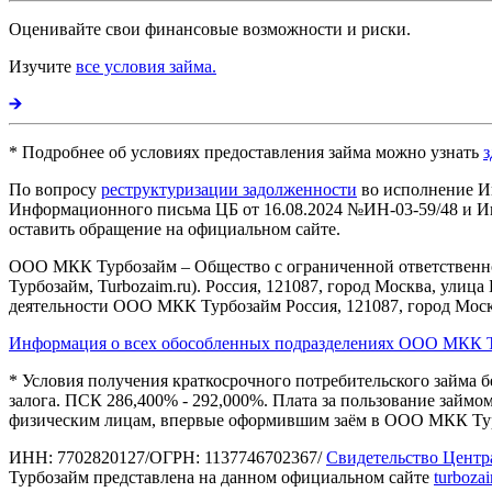
Оценивайте свои финансовые возможности и риски.
Изучите
все условия займа.
* Подробнее об условиях предоставления займа можно узнать
з
По вопросу
реструктуризации задолженности
во исполнение И
Информационного письма ЦБ от 16.08.2024 №ИН-03-59/48 и Ин
оставить обращение на официальном сайте.
ООО МКК Турбозайм – Общество с ограниченной ответственнос
Турбозайм, Turbozaim.ru). Россия, 121087, город Москва, улица 
деятельности ООО МКК Турбозайм Россия, 121087, город Москва
Информация о всех обособленных подразделениях ООО МКК 
* Условия получения краткосрочного потребительского займа бе
залога. ПСК 286,400% - 292,000%. Плата за пользование займом
физическим лицам, впервые оформившим заём в ООО МКК Ту
ИНН: 7702820127/ОГРН: 1137746702367/
Свидетельство Центр
Турбозайм представлена на данном официальном сайте
turboza