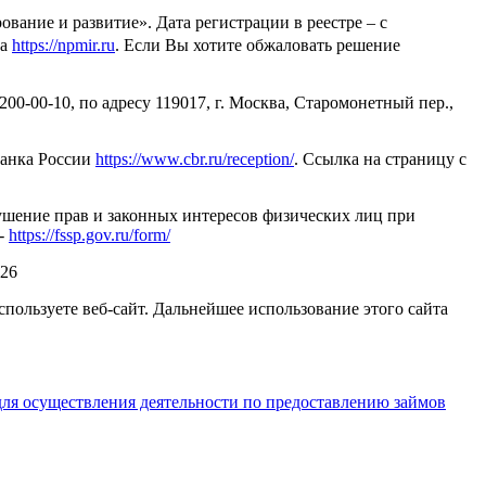
ие и развитие». Дата регистрации в реестре – с
та
https://npmir.ru
. Если Вы хотите обжаловать решение
00-00-10, по адресу 119017, г. Москва, Старомонетный пер.,
Банка России
https://www.cbr.ru/reception/
. Ссылка на страницу с
ушение прав и законных интересов физических лиц при
 -
https://fssp.gov.ru/form/
026
спользуете веб-сайт. Дальнейшее использование этого сайта
я осуществления деятельности по предоставлению займов