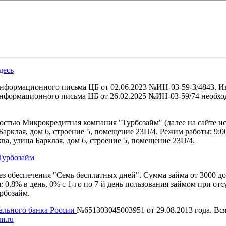
десь
нформационного письма ЦБ от 02.06.2023 №ИН-03-59-3/4843, И
формационного письма ЦБ от 26.02.2025 №ИН-03-59/74 необход
тью Микрокредитная компания "Турбозайм" (далее на сайте ис
Барклая, дом 6, строение 5, помещение 23П/4. Режим работы: 9:00
, улица Барклая, дом 6, строение 5, помещение 23П/4.
Турбозайм
з обеспечения "Семь бесплатных дней". Сумма займа от 3000 до 
: 0,8% в день, 0% с 1-го по 7-й день пользования займом при о
рбозайм.
ального банка России
№651303045003951 от 29.08.2013 года. В
im.ru