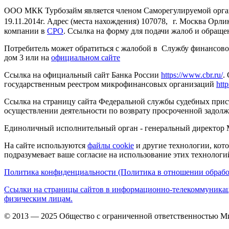
ООО МКК Турбозайм является членом Саморегулируемой орган
19.11.2014г. Адрес (места нахождения) 107078, г. Москва Орлик
компании в
СРО
. Ссылка на форму для подачи жалоб и обращ
Потребитель может обратиться с жалобой в Службу финансового 
дом 3 или на
официальном сайте
Ссылка на официальный сайт Банка России
https://www.cbr.ru/
.
государственным реестром микрофинансовых организаций
http
Ссылка на страницу сайта Федеральной службы судебных прис
осуществлении деятельности по возврату просроченной задолж
Единоличный исполнительный орган - генеральный директор Ма
На сайте используются
файлы cookie
и другие технологии, кото
подразумевает ваше согласие на использование этих технологи
Политика конфиденциальности (Политика в отношении обрабо
Ссылки на страницы сайтов в информационно-телекоммуникац
физическим лицам.
© 2013 — 2025 Общество с ограниченной ответственностью М